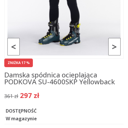
<
>
ZNIŻKA 17 %
Damska spódnica ocieplająca
PODKOVA SU-4600SKP Yellowback
297 zł
361 zł
DOSTĘPNOŚĆ
W magazynie