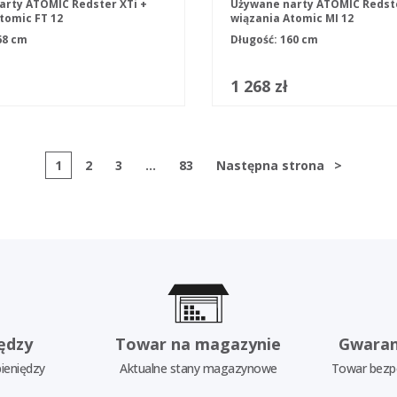
arty ATOMIC Redster XTi +
Używane narty ATOMIC Redst
tomic FT 12
wiązania Atomic MI 12
68 cm
Długość: 160 cm
1 268 zł
1
2
3
...
83
Następna strona
>
ędzy
Towar na magazynie
Gwaran
ieniędzy
Aktualne stany magazynowe
Towar bezp