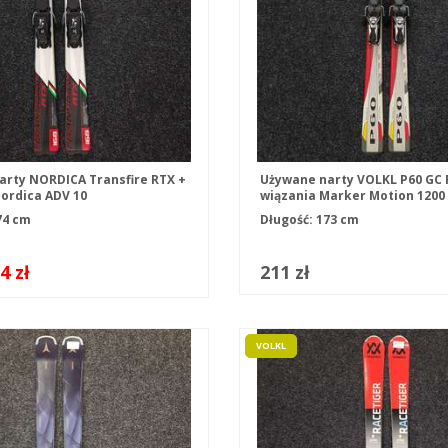
arty NORDICA Transfire RTX +
Używane narty VOLKL P60 GC 
ordica ADV 10
wiązania Marker Motion 1200
74 cm
Długość: 173 cm
4 zł
211 zł
VOLKL