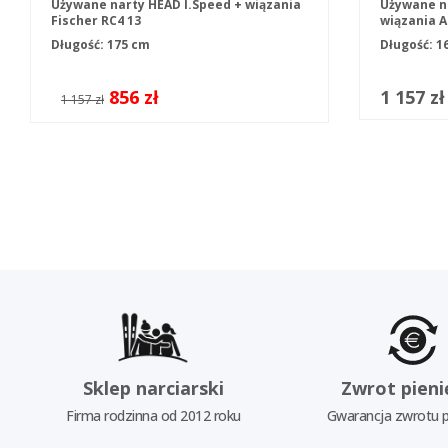
Używane narty HEAD I.Speed + wiązania
Używane n
Fischer RC4 13
wiązania A
Długość: 175 cm
Długość: 1
856 zł
1 157 zł
1 157 zł
Sklep narciarski
Zwrot pieni
Firma rodzinna od 2012 roku
Gwarancja zwrotu p