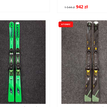
942 zł
1 544 zł
ATOMIC