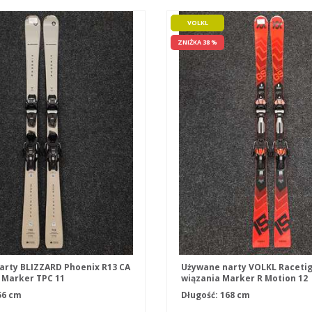
VOLKL
ZNIŻKA 38 %
arty BLIZZARD Phoenix R13 CA
Używane narty VOLKL Racetig
 Marker TPC 11
wiązania Marker R Motion 12
56 cm
Długość: 168 cm