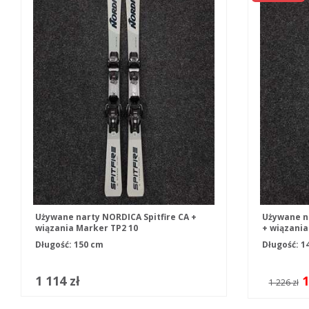
Używane narty NORDICA Spitfire CA +
Używane n
wiązania Marker TP2 10
+ wiązani
Długość: 150 cm
Długość: 1
1 114 zł
1
1 226 zł