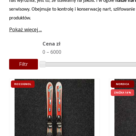
nas wyróżnia, jest to, że stawiamy na jakość i w ogóle
nasze nar
serwisowy. Obejmuje to kontrolę i konserwację nart, szlifowan
produktów.
Pokaż więcej ...
Cena zł
0
–
6000
Filtr
ROSSIGNOL
NORDICA
ZNIŻKA 14 %