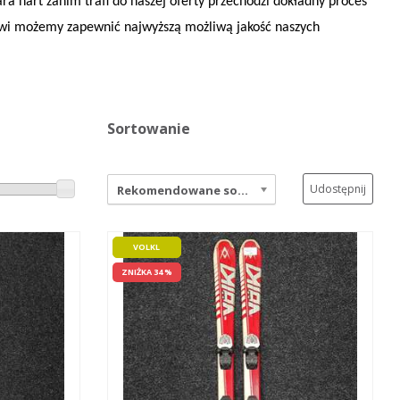
ra nart zanim trafi do naszej oferty przechodzi dokładny proces
sowi możemy zapewnić najwyższą możliwą jakość naszych
Sortowanie
Udostępnij
Rekomendowane sortowanie
VOLKL
ZNIŻKA 34 %