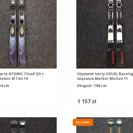
arty ATOMIC Cloud Q9 +
Używane narty VOLKL Racetig
tomic M Ten 10
wiązania Marker Motion 11
54 cm
Długość: 168 cm
1 157 zł
BLIZZARD