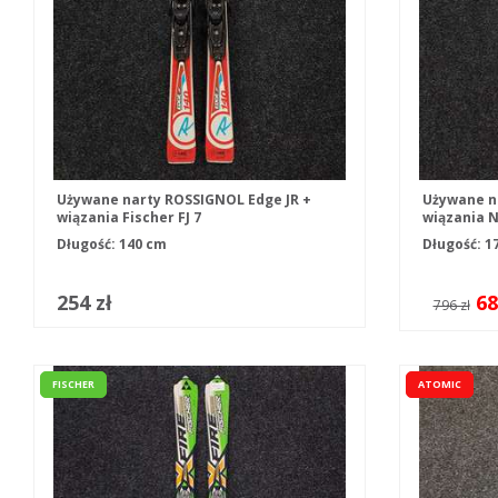
Używane narty ROSSIGNOL Edge JR +
Używane n
wiązania Fischer FJ 7
wiązania N
Długość: 140 cm
Długość: 1
254 zł
68
796 zł
FISCHER
ATOMIC