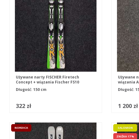
Używane narty FISCHER Firetech
Używane n
Concept + wiązania Fischer FS10
wiązania A
Długość: 150 cm
Długość: 1
322 zł
1 200 zł
NORDICA
SALOMON
ZNIŻKA 17 %