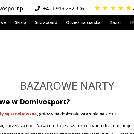
★
★
★
★
★
osport.pl
+421 919 282 306
owe
Skialp
Snowboard
Odzież narciarska
Bazar
H
BAZAROWE NARTY
owe w Domivosport?
ty są serwisowane,
gotowy na doskonałe wrażenia na stoku.
 sprzedażą nart. Nasza oferta jest szeroka i różnorodna, obejmuje s