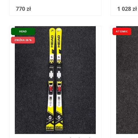
770 zł
1 028 zł
HEAD
ATOMIC
ZNIŻKA 26 %