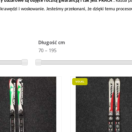
ty bazarowe są objęte roczną gwarancją i tak jest
PRACA
.
Każda pa
ie krawędzi i woskowanie. Jesteśmy przekonani, że dzięki temu proce
Długość cm
70
–
195
VOLKL