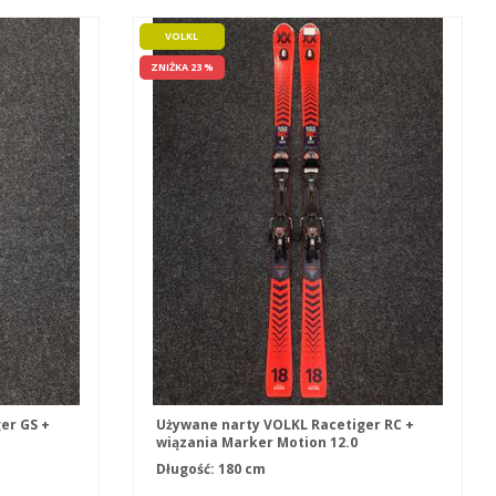
VOLKL
ZNIŻKA 23 %
er GS +
Używane narty VOLKL Racetiger RC +
wiązania Marker Motion 12.0
Długość: 180 cm