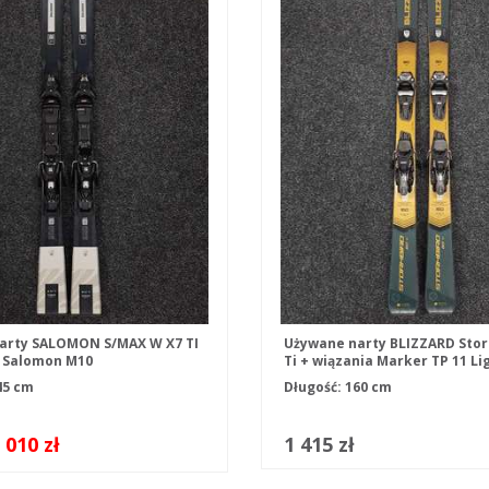
arty SALOMON S/MAX W X7 TI
Używane narty BLIZZARD Stor
a Salomon M10
Ti + wiązania Marker TP 11 Li
45 cm
Długość: 160 cm
 010 zł
1 415 zł