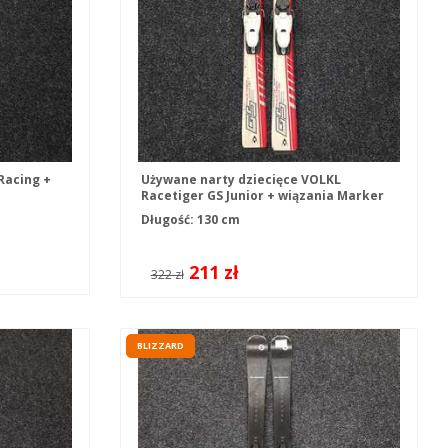
Racing +
Używane narty dziecięce VOLKL
Racetiger GS Junior + wiązania Marker
4.5
Długość: 130 cm
211 zł
322 zł
BLIZZARD