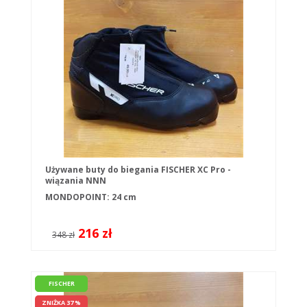
Używane buty do biegania FISCHER XC Pro -
wiązania NNN
MONDOPOINT: 24 cm
216 zł
348 zł
FISCHER
ZNIŻKA 37 %