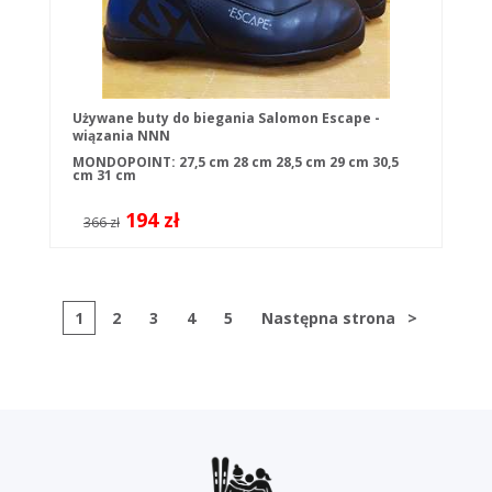
Używane buty do biegania Salomon Escape -
wiązania NNN
MONDOPOINT:
27,5 cm
28 cm
28,5 cm
29 cm
30,5
cm
31 cm
194 zł
366 zł
1
2
3
4
5
Następna strona
>