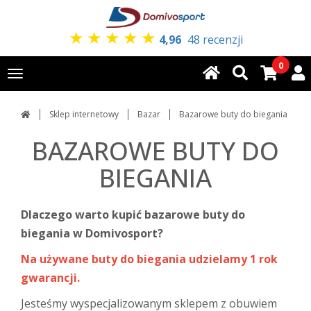
★
★
★
★
★
4,96
48 recenzji
0
Toggle
navigation
Sklep internetowy
Bazar
Bazarowe buty do biegania
BAZAROWE BUTY DO
BIEGANIA
Dlaczego warto kupić bazarowe buty do
biegania w Domivosport?
Na używane buty do biegania udzielamy 1 rok
gwarancji.
Jesteśmy wyspecjalizowanym sklepem z obuwiem