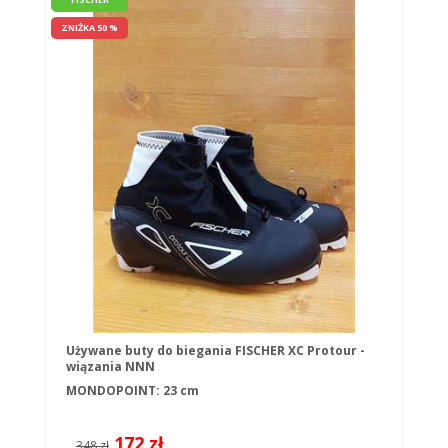
ZNIŻKA 50 %
Używane buty do biegania FISCHER XC Protour -
wiązania NNN
MONDOPOINT: 23 cm
172 zł
348 zł