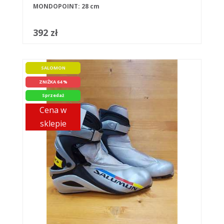
MONDOPOINT: 28 cm
392 zł
SALOMON
ZNIŻKA 64 %
Sprzedaż
Cena w
sklepie