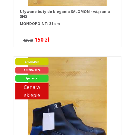
Używane buty do biegania SALOMON - wiązania
SNS
MONDOPOINT: 31 cm
150 zł
426 zł
SALOMON
ZNIŻKA 46 %
Sprzedaż
Cena w
sklepie