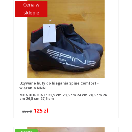
Cena w
sklepie
Używane buty do biegania Spine Comfort -
wiązania NNN
MONDOPOINT:
22,5 cm
23,5 cm
24 cm
24,5 cm
26
cm
26,5 cm
27,5 cm
125 zł
258 zł