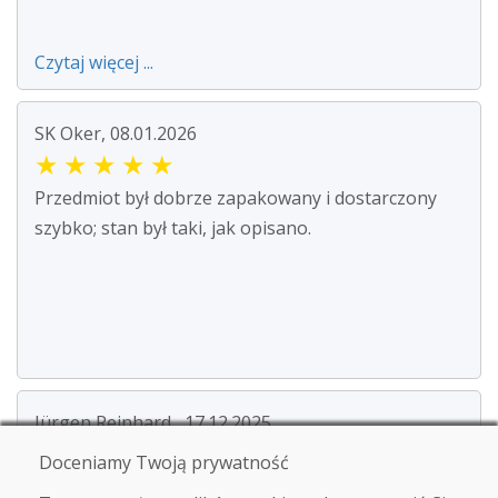
Czytaj więcej ...
SK Oker, 08.01.2026
★
★
★
★
★
Przedmiot był dobrze zapakowany i dostarczony
szybko; stan był taki, jak opisano.
Jürgen Reinhard , 17.12.2025
★
★
★
★
★
Doceniamy Twoją prywatność
Zamówiliśmy parę używanych nart i otrzymaliśmy