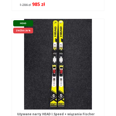
985 zł
1 286 zł
HEAD
ZNIŻKA 26 %
Używane narty HEAD I.Speed + wiązania Fischer