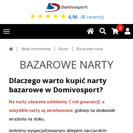
★
★
★
★
★
4,96
48 recenzji
0
Toggle
navigation
Sklep internetowy
Bazar
Bazarowe narty
BAZAROWE NARTY
Dlaczego warto kupić narty
bazarowe w Domivosport?
Na narty używane udzielamy 1 rok gwarancji, a
wszystkie narty są serwisowane,
gotowy na doskonałe
wrażenia na stoku.
Jesteśmy wyspecjalizowanym sklepem narciarskim