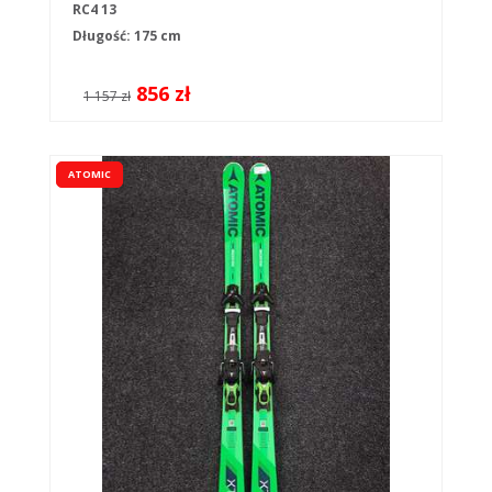
RC4 13
Długość: 175 cm
856 zł
1 157 zł
ATOMIC