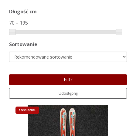
Długość cm
70
–
195
Sortowanie
Filtr
Udostępnij
ROSSIGNOL