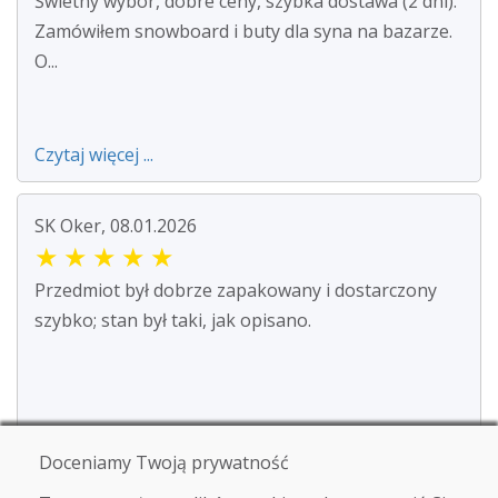
Świetny wybór, dobre ceny, szybka dostawa (2 dni).
Zamówiłem snowboard i buty dla syna na bazarze.
O...
Czytaj więcej ...
SK Oker, 08.01.2026
★
★
★
★
★
Przedmiot był dobrze zapakowany i dostarczony
szybko; stan był taki, jak opisano.
Doceniamy Twoją prywatność