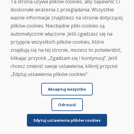
Ta strona używa plików cookies, aby zapewnić Ci
Jürgen Reinhard , 17.12.2025
doskonałe wrażenia z przeglądania. Wszystkie
★
★
★
★
★
ważne informacje znajdziesz na stronie dotyczącej
Zamówiliśmy parę używanych nart i otrzymaliśmy
plików cookies. Niezbędne pliki cookies są
je w ciągu czterech dni roboczych. Narty są
automatycznie włączone. Jeśli zgadzasz się na
używan...
przyjęcie wszystkich plików cookies, które
znajdują się na tej stronie, możesz to potwierdzić,
klikając przycisk „Zgadzam się i kontynuuj“. Jeśli
Czytaj więcej ...
chcesz zmienić swoje ustawienia, kliknij przycisk
„Edytuj ustawienia plików cookies“.
Zobacz więcej recenzji >
Akceptuj wszystko
Napisz recenzję
Odrzucić
★
★
★
★
★
Edytuj ustawienia plików cookies