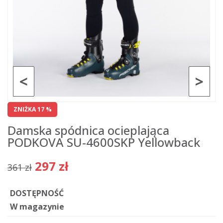
<
>
ZNIŻKA 17 %
Damska spódnica ocieplająca
PODKOVA SU-4600SKP Yellowback
297 zł
361 zł
DOSTĘPNOŚĆ
W magazynie