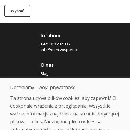
Wysłać
Infolinia
+421 919 282 306
info@domivosport.pl
O nas
Blog
O nas
Sklep
Doceniamy Twoją prywatność
Kontakt
Ta strona używa plików cookies, aby zapewnić Ci
doskonałe wrażenia z przeglądania. Wszystkie
Zakup
ważne informacje znajdziesz na stronie dotyczącej
Sklep internetowy
Warunki handlowe
plików cookies. Niezbędne pliki cookies są
Transport
automatycznie włączone. Jeśli zgadzasz się na