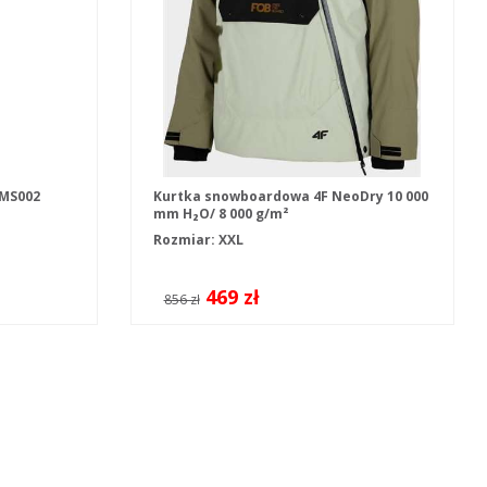
PMS002
Kurtka snowboardowa 4F NeoDry 10 000
mm H₂O/ 8 000 g/m²
Rozmiar: XXL
469 zł
856 zł