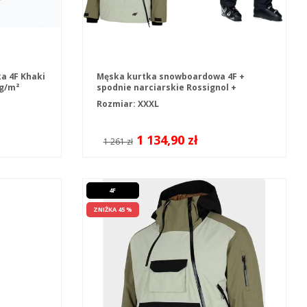
a 4F Khaki
Męska kurtka snowboardowa 4F +
 g/m²
spodnie narciarskie Rossignol +
podkoszulek
Rozmiar: XXXL
1 134,90 zł
1 261 zł
4F
ZNIŻKA 45 %