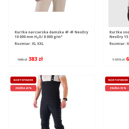
Kurtka narciarska damska 4F 4F NeoDry
Kurtka sn
10 000 mm H₂O/ 8 000 g/m²
NeoDry 15 
Rozmiar:
XL
XXL
Rozmiar: X
383 zł
6
946 zł
1 015 zł
NORTHFINDER
NORTHFINDER
ZNIŻKA 20 %
ZNIŻKA 33 %