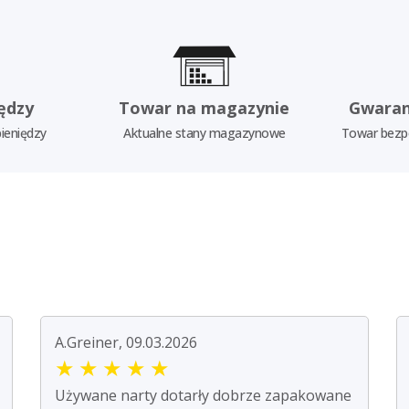
ędzy
Towar na magazynie
Gwaran
ieniędzy
Aktualne stany magazynowe
Towar bezp
A.Greiner, 09.03.2026
★
★
★
★
★
Używane narty dotarły dobrze zapakowane