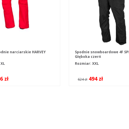
odnie narciarskie HARVEY
Spodnie snowboardowe 4F S
Głęboka czerń
S
XL
Rozmiar: XXL
6 zł
494 zł
624 zł