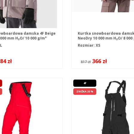
owboardowa damska 4F Beige
Kurtka snowboardowa damsk
000 mm H₂O/ 10 000 g/m²
NeoDry 10 000 mm H₂O/ 8 000
L
Rozmiar: XS
84 zł
366 zł
817 zł
4F
ZNIŻKA 20 %