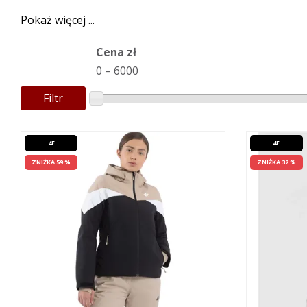
Pokaż więcej ...
Cena zł
0
–
6000
Filtr
4F
4F
ZNIŻKA 59 %
ZNIŻKA 32 %