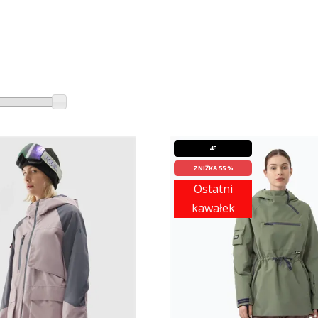
4F
ZNIŻKA 55 %
Ostatni
kawałek