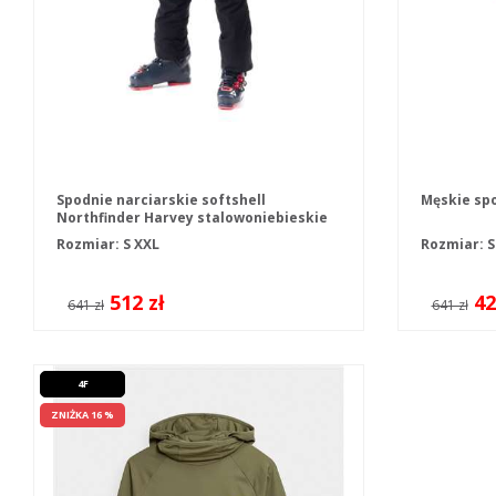
Spodnie narciarskie softshell
Męskie sp
Northfinder Harvey stalowoniebieskie
Rozmiar:
S
XXL
Rozmiar:
512 zł
42
641 zł
641 zł
4F
ZNIŻKA 16 %