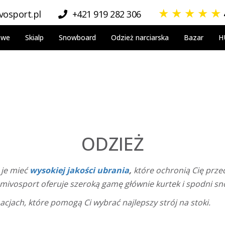
★
★
★
★
★
osport.pl
+421 919 282 306
owe
Skialp
Snowboard
Odzież narciarska
Bazar
H
ODZIEŻ
 je mieć
wysokiej jakości ubrania
,
które ochronią Cię prze
omivosport oferuje szeroką gamę głównie kurtek i spodni 
cjach, które pomogą Ci wybrać najlepszy strój na stoki.