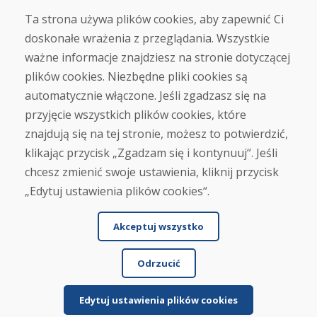
Kontakt
Ta strona używa plików cookies, aby zapewnić Ci
doskonałe wrażenia z przeglądania. Wszystkie
Zakup
ważne informacje znajdziesz na stronie dotyczącej
Sklep internetowy
Warunki handlowe
plików cookies. Niezbędne pliki cookies są
Transport
automatycznie włączone. Jeśli zgadzasz się na
Zapłata
przyjęcie wszystkich plików cookies, które
Skarga
Zwrot i wymiana towaru
znajdują się na tej stronie, możesz to potwierdzić,
Ochrona danych osobowych
klikając przycisk „Zgadzam się i kontynuuj“. Jeśli
Cookies
chcesz zmienić swoje ustawienia, kliknij przycisk
„Edytuj ustawienia plików cookies“.
Akceptuj wszystko
Odrzucić
© DOMIVOSPORT 2026, wszystkie prawa zastrzeżone
DUFEKSOFT
-
tworzenie stron internetowych
,
tworzenie sklepów internetowych
Edytuj ustawienia plików cookies