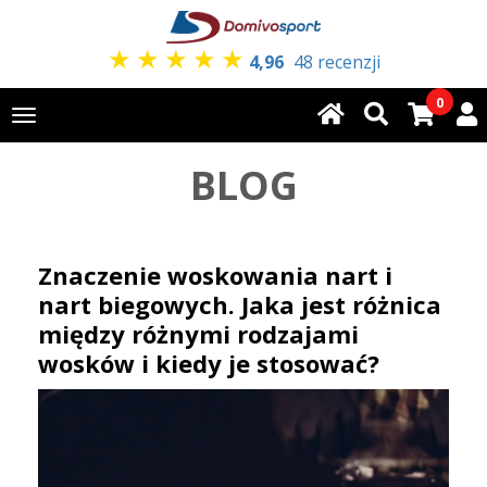
★
★
★
★
★
4,96
48 recenzji
0
Toggle
navigation
BLOG
Znaczenie woskowania nart i
nart biegowych. Jaka jest różnica
między różnymi rodzajami
wosków i kiedy je stosować?