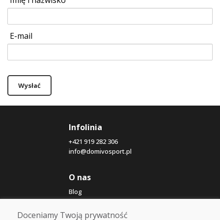
Imię i nazwisko
E-mail
Wysłać
Infolinia
+421 919 282 306
info@domivosport.pl
O nas
Blog
O nas
Sklep
Doceniamy Twoją prywatność