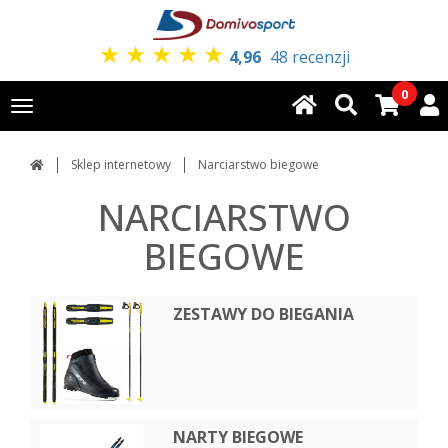
★
★
★
★
★
4,96
48 recenzji
0
Toggle
navigation
Sklep internetowy
Narciarstwo biegowe
NARCIARSTWO
BIEGOWE
ZESTAWY DO BIEGANIA
NARTY BIEGOWE