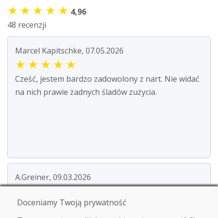
★
★
★
★
★
4,96
48 recenzji
Marcel Kapitschke, 07.05.2026
★
★
★
★
★
Cześć, jestem bardzo zadowolony z nart. Nie widać
na nich prawie żadnych śladów zużycia.
A.Greiner, 09.03.2026
★
★
★
★
★
Doceniamy Twoją prywatność
Używane narty dotarły dobrze zapakowane w ciągu