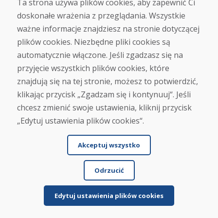
5 dni. Zamówiłem je w weekend. Wszystko jest
Ta strona używa plików cookies, aby zapewnić Ci
supe...
doskonałe wrażenia z przeglądania. Wszystkie
ważne informacje znajdziesz na stronie dotyczącej
plików cookies. Niezbędne pliki cookies są
Czytaj więcej ...
automatycznie włączone. Jeśli zgadzasz się na
przyjęcie wszystkich plików cookies, które
znajdują się na tej stronie, możesz to potwierdzić,
Beky, 06.02.2026
klikając przycisk „Zgadzam się i kontynuuj“. Jeśli
★
★
★
★
★
chcesz zmienić swoje ustawienia, kliknij przycisk
Zamówienie dotarło szybko, wszystko było
„Edytuj ustawienia plików cookies“.
starannie zapakowane, a towar jest w świetnym
stanie. Polec...
Akceptuj wszystko
Odrzucić
Czytaj więcej ...
Edytuj ustawienia plików cookies
Jana Kováčová, 04.02.2026