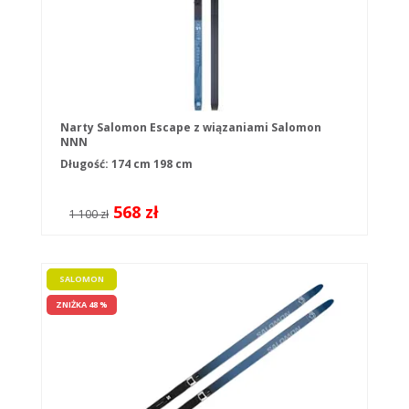
Narty Salomon Escape z wiązaniami Salomon
NNN
Długość:
174 cm
198 cm
568 zł
1 100 zł
SALOMON
ZNIŻKA 48 %