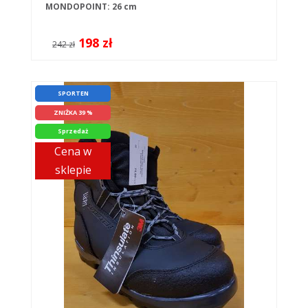
MONDOPOINT: 26 cm
198 zł
242 zł
SPORTEN
ZNIŻKA 39 %
Sprzedaż
Cena w
sklepie