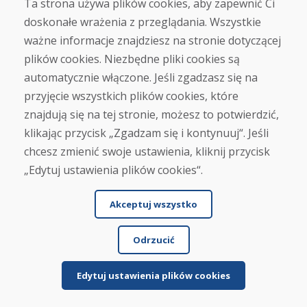
Ta strona używa plików cookies, aby zapewnić Ci
doskonałe wrażenia z przeglądania. Wszystkie
ważne informacje znajdziesz na stronie dotyczącej
Jürgen Reinhard , 17.12.2025
plików cookies. Niezbędne pliki cookies są
★
★
★
★
★
automatycznie włączone. Jeśli zgadzasz się na
Zamówiliśmy parę używanych nart i otrzymaliśmy
przyjęcie wszystkich plików cookies, które
je w ciągu czterech dni roboczych. Narty są
znajdują się na tej stronie, możesz to potwierdzić,
używan...
klikając przycisk „Zgadzam się i kontynuuj“. Jeśli
chcesz zmienić swoje ustawienia, kliknij przycisk
„Edytuj ustawienia plików cookies“.
Czytaj więcej ...
Akceptuj wszystko
Odrzucić
Zobacz więcej recenzji >
Napisz recenzję
Edytuj ustawienia plików cookies