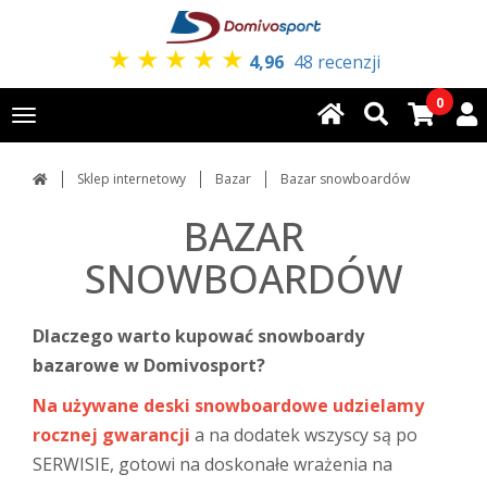
★
★
★
★
★
4,96
48 recenzji
0
Toggle
navigation
Sklep internetowy
Bazar
Bazar snowboardów
BAZAR
SNOWBOARDÓW
Dlaczego warto kupować snowboardy
bazarowe w Domivosport?
Na używane deski snowboardowe udzielamy
rocznej gwarancji
a na dodatek wszyscy są po
SERWISIE, gotowi na doskonałe wrażenia na