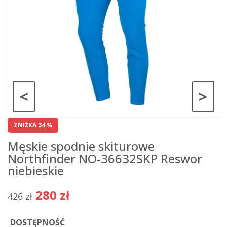
<
>
ZNIŻKA 34 %
Męskie spodnie skiturowe
Northfinder NO-36632SKP Reswor
niebieskie
280 zł
426 zł
DOSTĘPNOŚĆ