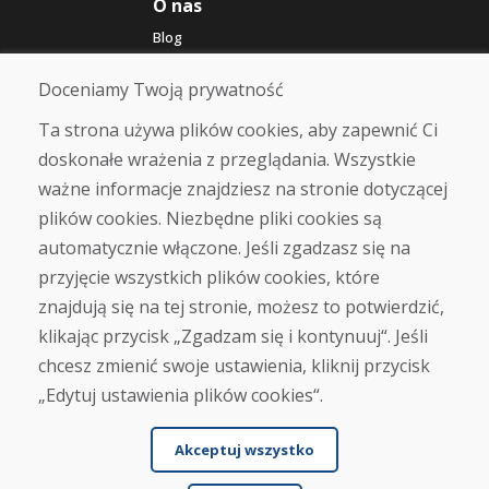
O nas
Blog
O nas
Sklep
Doceniamy Twoją prywatność
Kontakt
Ta strona używa plików cookies, aby zapewnić Ci
doskonałe wrażenia z przeglądania. Wszystkie
Zakup
ważne informacje znajdziesz na stronie dotyczącej
Sklep internetowy
Warunki handlowe
plików cookies. Niezbędne pliki cookies są
Transport
automatycznie włączone. Jeśli zgadzasz się na
Zapłata
przyjęcie wszystkich plików cookies, które
Skarga
Zwrot i wymiana towaru
znajdują się na tej stronie, możesz to potwierdzić,
Ochrona danych osobowych
klikając przycisk „Zgadzam się i kontynuuj“. Jeśli
Cookies
chcesz zmienić swoje ustawienia, kliknij przycisk
„Edytuj ustawienia plików cookies“.
Akceptuj wszystko