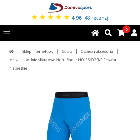
★
★
★
★
★
4,96
48 recenzji
0
Toggle
navigation
Sklep internetowy
Skialp
Odzież i akcesoria
Męskie spodnie skiturowe Northfinder NO-36632SKP Reswor
niebieskie