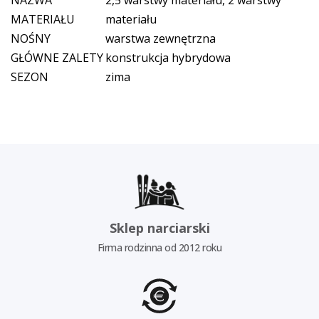
NAZWA
2,5 warstwy materiału, 2 warstwy
MATERIAŁU
materiału
NOŚNY
warstwa zewnętrzna
GŁÓWNE ZALETY
konstrukcja hybrydowa
SEZON
zima
Sklep narciarski
Firma rodzinna od 2012 roku