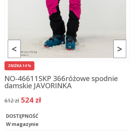
<
>
ZNIŻKA 14 %
NO-46611SKP 366różowe spodnie
damskie JAVORINKA
524 zł
612 zł
DOSTĘPNOŚĆ
W magazynie