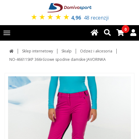
★
★
★
★
★
4,96
48 recenzji
0
Toggle
navigation
Sklep internetowy
Skialp
Odzież i akcesoria
NO-46611SKP 366różowe spodnie damskie JAVORINKA