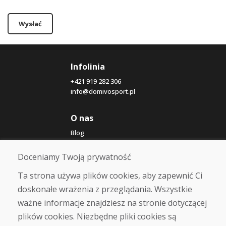
Wysłać
Infolinia
+421 919 282 306
info@domivosport.pl
O nas
Blog
O nas
Sklep
Doceniamy Twoją prywatność
Kontakt
Ta strona używa plików cookies, aby zapewnić Ci
doskonałe wrażenia z przeglądania. Wszystkie
Zakup
ważne informacje znajdziesz na stronie dotyczącej
Sklep internetowy
Warunki handlowe
plików cookies. Niezbędne pliki cookies są
Transport