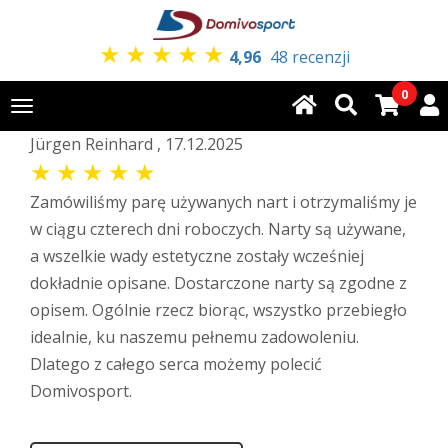
★
★
★
★
★
4,96
48 recenzji
0
Toggle
navigation
Jürgen Reinhard , 17.12.2025
★
★
★
★
★
Zamówiliśmy parę używanych nart i otrzymaliśmy je
w ciągu czterech dni roboczych. Narty są używane,
a wszelkie wady estetyczne zostały wcześniej
dokładnie opisane. Dostarczone narty są zgodne z
opisem. Ogólnie rzecz biorąc, wszystko przebiegło
idealnie, ku naszemu pełnemu zadowoleniu.
Dlatego z całego serca możemy polecić
Domivosport.