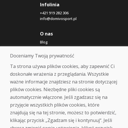
Infolinia
+421 919 282 306
info@domivosport.pl
O nas
Blog
O nas
Sklep
Doceniamy Twoją prywatność
Kontakt
Ta strona używa plików cookies, aby zapewnić Ci
doskonałe wrażenia z przeglądania. Wszystkie
Zakup
ważne informacje znajdziesz na stronie dotyczącej
Sklep internetowy
Warunki handlowe
plików cookies. Niezbędne pliki cookies są
Transport
automatycznie włączone. Jeśli zgadzasz się na
Zapłata
przyjęcie wszystkich plików cookies, które
Skarga
Zwrot i wymiana towaru
znajdują się na tej stronie, możesz to potwierdzić,
Ochrona danych osobowych
klikając przycisk „Zgadzam się i kontynuuj“. Jeśli
Cookies