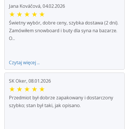
Jana Kováčová, 04.02.2026
★
★
★
★
★
Świetny wybór, dobre ceny, szybka dostawa (2 dni).
Zamówiłem snowboard i buty dla syna na bazarze.
O...
Czytaj więcej ...
SK Oker, 08.01.2026
★
★
★
★
★
Przedmiot był dobrze zapakowany i dostarczony
szybko; stan był taki, jak opisano.