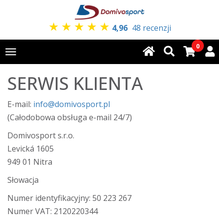
★
★
★
★
★
4,96
48 recenzji
0
Toggle
navigation
SERWIS KLIENTA
E-mail:
info@domivosport.pl
(Całodobowa obsługa e-mail 24/7)
Domivosport s.r.o.
Levická 1605
949 01 Nitra
Słowacja
Numer identyfikacyjny: 50 223 267
Numer VAT: 2120220344