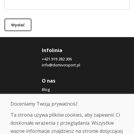
Wysłać
Infolinia
+421 919 282 306
info@domivosport.pl
O nas
Blog
O nas
Sklep
Doceniamy Twoją prywatność
Kontakt
Ta strona używa plików cookies, aby zapewnić Ci
doskonałe wrażenia z przeglądania. Wszystkie
Zakup
ważne informacje znajdziesz na stronie dotyczącej
Sklep internetowy