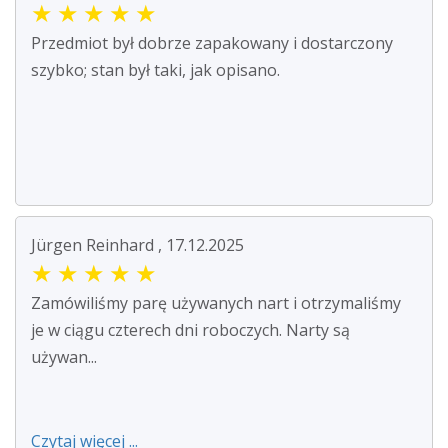
★
★
★
★
★
Przedmiot był dobrze zapakowany i dostarczony
szybko; stan był taki, jak opisano.
Jürgen Reinhard , 17.12.2025
★
★
★
★
★
Zamówiliśmy parę używanych nart i otrzymaliśmy
je w ciągu czterech dni roboczych. Narty są
używan...
Czytaj więcej ...