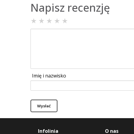
Napisz recenzję
★
★
★
★
★
Imię i nazwisko
Wysłać
Infolinia
O nas