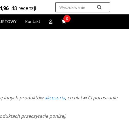
4,96
48 recenzji
0
URTOWY
Kontakt
mę innych produktów
akcesoria
, co ułatwi Ci poruszanie
oduktach przeczytacie poniżej.