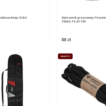
owboardowy Orbit
Swix wosk przesuwny F4 uniw
150ml, F4-23-150
88 zł
GRAVITY