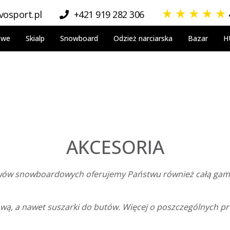
★
★
★
★
★
osport.pl
+421 919 282 306
owe
Skialp
Snowboard
Odzież narciarska
Bazar
H
AKCESORIA
awów snowboardowych oferujemy Państwu również całą ga
ą, a nawet suszarki do butów. Więcej o poszczególnych pr