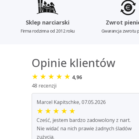
Sklep narciarski
Zwrot pieni
Firma rodzinna od 2012 roku
Gwarancja zwrotu p
Opinie klientów
★
★
★
★
★
4,96
48 recenzji
Marcel Kapitschke, 07.05.2026
★
★
★
★
★
Cześć, jestem bardzo zadowolony z nart.
Nie widać na nich prawie żadnych śladów
zużycia.