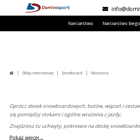
info@domiv
Narciarstwo
Narciarstwo bieg
Sklep internetowy
Snowboard
Akcesoria
Oprócz desek snowboardowych, butów, wiązań i zest
się pomiędzy stokami i ogólne wrażenia z jazdy.
Znajdziesz tu uchwyty, pokrowce na deskę snowboardow
Pokaż więcej ...