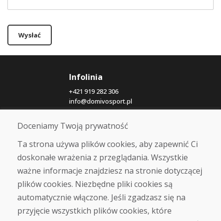
Wysłać
Infolinia
+421 919 282 306
info@domivosport.pl
Doceniamy Twoją prywatność
O nas
Blog
Ta strona używa plików cookies, aby zapewnić Ci
O nas
doskonałe wrażenia z przeglądania. Wszystkie
Sklep
ważne informacje znajdziesz na stronie dotyczącej
Kontakt
plików cookies. Niezbędne pliki cookies są
automatycznie włączone. Jeśli zgadzasz się na
Zakup
przyjęcie wszystkich plików cookies, które
Sklep internetowy