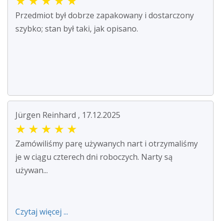
★
★
★
★
★
Przedmiot był dobrze zapakowany i dostarczony
szybko; stan był taki, jak opisano.
Jürgen Reinhard , 17.12.2025
★
★
★
★
★
Zamówiliśmy parę używanych nart i otrzymaliśmy
je w ciągu czterech dni roboczych. Narty są
używan...
Czytaj więcej ...