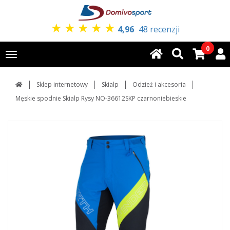
★
★
★
★
★
4,96
48 recenzji
0
Toggle
navigation
Sklep internetowy
Skialp
Odzież i akcesoria
Męskie spodnie Skialp Rysy NO-36612SKP czarnoniebieskie