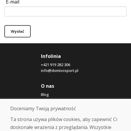
E-mail
Wysłać
Infolinia
+421 919 282 306
info@domivosport.pl
O nas
Blog
O nas
Sklep
Doceniamy Twoją prywatność
Kontakt
Ta strona używa plików cookies, aby zapewnić Ci
doskonałe wrażenia z przeglądania. Wszystkie
Zakup