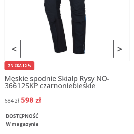
<
>
ZNIŻKA 12 %
Męskie spodnie Skialp Rysy NO-
36612SKP czarnoniebieskie
598 zł
684 zł
DOSTĘPNOŚĆ
W magazynie