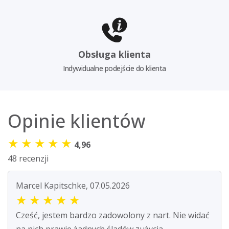
Obsługa klienta
Indywidualne podejście do klienta
Opinie klientów
★
★
★
★
★
4,96
48 recenzji
Marcel Kapitschke, 07.05.2026
★
★
★
★
★
Cześć, jestem bardzo zadowolony z nart. Nie widać