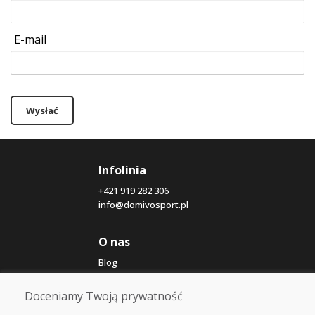
E-mail
Wysłać
Infolinia
+421 919 282 306
info@domivosport.pl
O nas
Blog
O nas
Sklep
Doceniamy Twoją prywatność
Kontakt