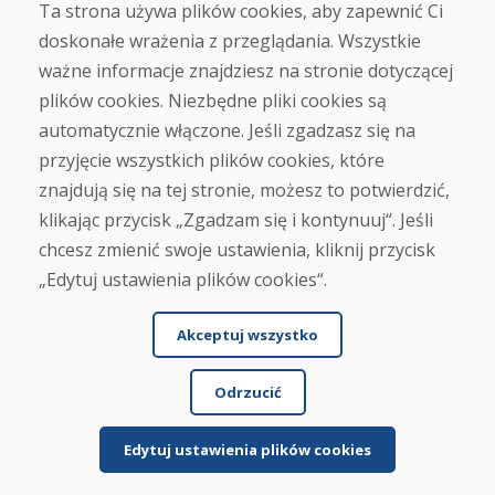
Ta strona używa plików cookies, aby zapewnić Ci
doskonałe wrażenia z przeglądania. Wszystkie
Zakup
ważne informacje znajdziesz na stronie dotyczącej
Sklep internetowy
Warunki handlowe
plików cookies. Niezbędne pliki cookies są
Transport
automatycznie włączone. Jeśli zgadzasz się na
Zapłata
przyjęcie wszystkich plików cookies, które
Skarga
Zwrot i wymiana towaru
znajdują się na tej stronie, możesz to potwierdzić,
Ochrona danych osobowych
klikając przycisk „Zgadzam się i kontynuuj“. Jeśli
Cookies
chcesz zmienić swoje ustawienia, kliknij przycisk
„Edytuj ustawienia plików cookies“.
Akceptuj wszystko
Odrzucić
© DOMIVOSPORT 2026, wszystkie prawa zastrzeżone
DUFEKSOFT
-
tworzenie stron internetowych
,
tworzenie sklepów internetowych
Edytuj ustawienia plików cookies