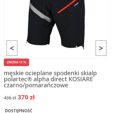
<
>
ZNIŻKA 15 %
męskie ocieplane spodenki skialp
polartec® alpha direct KOSIARE
czarno/pomarańczowe
370 zł
436 zł
DOSTĘPNOŚĆ