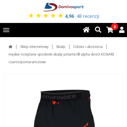
★
★
★
★
★
4,96
48 recenzji
0
Toggle
navigation
Sklep internetowy
Skialp
Odzież i akcesoria
męskie ocieplane spodenki skialp polartec® alpha direct KOSIARE
czarno/pomarańczowe