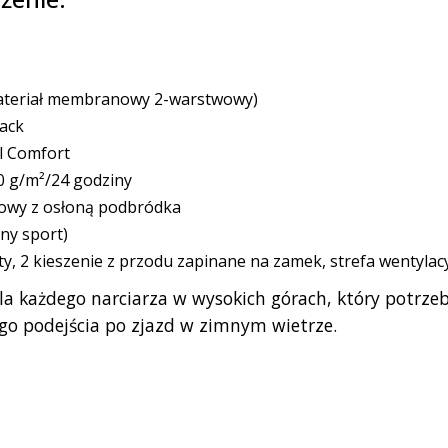
materiał membranowy 2-warstwowy)
ack
l Comfort
0 g/m²/24 godziny
wy z osłoną podbródka
ny sport)
y, 2 kieszenie z przodu zapinane na zamek, strefa wentylac
a każdego narciarza w wysokich górach, który potrzebu
go podejścia po zjazd w zimnym wietrze.