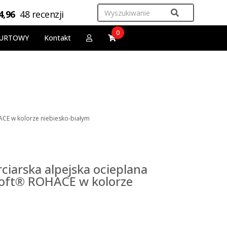
4,96
48 recenzji
0
URTOWY
Kontakt
ACE w kolorze niebiesko-białym
ciarska alpejska ocieplana
loft® ROHACE w kolorze