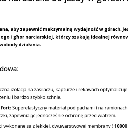
wana, aby zapewnić maksymalną wydajność w górach. Je
go i għor narciarskiej, którzy szukają idealnej równ
wobody działania.
ydowa:
zna izolacja na zasilaczu, kapturze i rękawach optymalizuje 
eniu i bardzo szybko schnie.
fort:
Superelastyczny materiał pod pachami i na ramionac
czki, zapewniając jednocześnie ochronę przed wiatrem.
ci wykonane są z lekkiej, dwuwarstwowej membrany (
10000