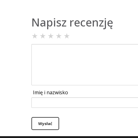
Napisz recenzję
★
★
★
★
★
Imię i nazwisko
Wysłać