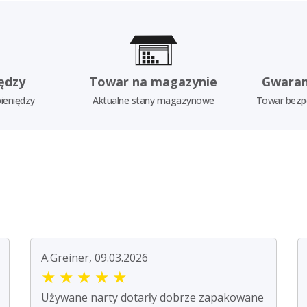
ędzy
Towar na magazynie
Gwaran
ieniędzy
Aktualne stany magazynowe
Towar bezp
A.Greiner, 09.03.2026
★
★
★
★
★
Używane narty dotarły dobrze zapakowane