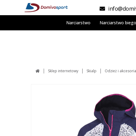
info@domiv
Narciarstwo
Narciarstwo bieg
Sklep internetowy
Skialp
Odzież i akcesori