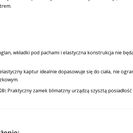
trem.
glan, wkładki pod pachami i elastyczna konstrukcja nie będą
elastyczny kaptur idealnie dopasowuje się do ciała, nie ogran
czkowym.
K®:
Praktyczny zamek blimatzny urządzą szysztą posiadłość 
żenie: