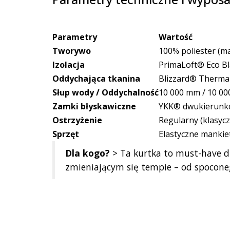
Parametry
Wartość
Tworywo
100% poliester (
Izolacja
PrimaLoft® Eco Bl
Oddychająca tkanina
Blizzard® Therma
Słup wody / Oddychalność
10 000 mm / 10 00
Zamki błyskawiczne
YKK® dwukierunko
Ostrzyżenie
Regularny (klasycz
Sprzęt
Elastyczne mankiet
Dla kogo?
> Ta kurtka to must-have dl
zmieniającym się tempie – od spocone