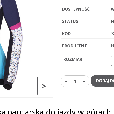
DOSTĘPNOŚĆ
W
STATUS
N
KOD
7
PRODUCENT
N
ROZMIAR
DODAJ D
1
>
a narciarska do jazdy w górach 