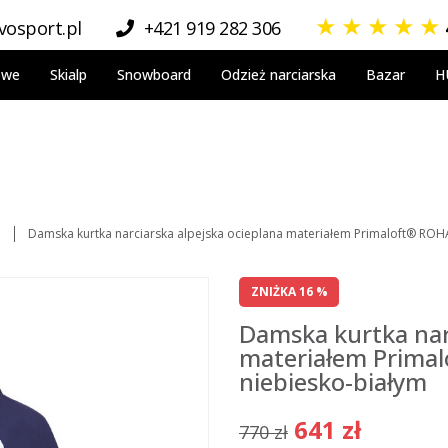
★
★
★
★
★
osport.pl
+421 919 282 306
owe
Skialp
Snowboard
Odzież narciarska
Bazar
H
a
Damska kurtka narciarska alpejska ocieplana materiałem Primaloft® ROH
ZNIŻKA 16 %
Damska kurtka nar
materiałem Prima
niebiesko-białym
641 zł
770 zł