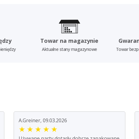
ędzy
Towar na magazynie
Gwaran
ieniędzy
Aktualne stany magazynowe
Towar bezp
A.Greiner, 09.03.2026
★
★
★
★
★
Używane narty dotarły dobrze zapakowane