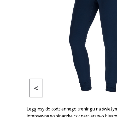
<
Legginsy do codziennego treningu na świeżym p
intensywną wspinaczkę czy narciarstwo biegow