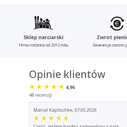
Sklep narciarski
Zwrot pieni
Firma rodzinna od 2012 roku
Gwarancja zwrotu p
Opinie klientów
★
★
★
★
★
4,96
48 recenzji
Marcel Kapitschke, 07.05.2026
★
★
★
★
★
Cześć, jestem bardzo zadowolony z nart.