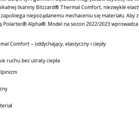
ikalnej tkaniny Blizzard® Thermal Comfort, niezwykle elas
ój zapobiega niepożądanemu mechaceniu się materiału. Aby 
cją Polartec® Alpha®. Model na sezon 2022/2023 wprowadza 
mal Comfort – oddychający, elastyczny i ciepły
e ruchu bez utraty ciepła
alpinizm
zny
teriał