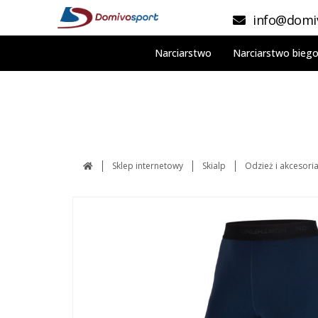
info@domiv
Narciarstwo
Narciarstwo bieg
Sklep internetowy
Skialp
Odzież i akcesori