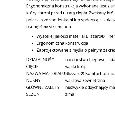
Ergonomiczna konstrukcja wykonana jest z un
który chroni przed utratą ciepła. Zwężany kr
połącz ją ze spodenkami lub spódnicą z izola
usunęliśmy strzemiona.
Wysokiej jakości materiał Blizzard® Ther
Ergonomiczna konstrukcja
Zaprojektowane z myślą o pełnym zakresi
DZIAŁALNOŚĆ
narciarstwo biegowe, ski
CIĘCIE
wąski krój
NAZWA MATERIAŁU
Blizzard® Komfort termic
NOŚNY
warstwa zewnętrzna
GŁÓWNE ZALETY
niezwykle oddychający ma
SEZON
zima