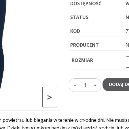
DOSTĘPNOŚĆ
W
STATUS
N
KOD
7
PRODUCENT
N
ROZMIAR
DODAJ D
1
>
owietrzu lub biegania w terenie w chłodne dni. Nie musisz 
e. Dzięki tym gumkom będziesz mógł jeździć szybciej lub wsp