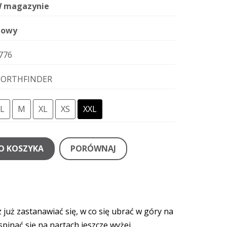
 magazynie
owy
776
ORTHFINDER
L
M
XL
XS
XXL
O KOSZYKA
PORÓWNAJ
już zastanawiać się, w co się ubrać w góry na
inać się na nartach jeszcze wyżej.