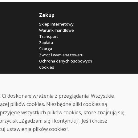
Zakup
Sklep internetowy
Warunki handlowe
Transport
Zapłata
Skarga
Zwrot i wymiana towaru
Ochrona danych osobowych
Cookies
 Ci doskonałe wrażenia z przeglądania. Wszystkie
ącej plików cookies. Niezbędne pliki cookies są
przyjęcie wszystkich plików cookies, które znajdują się
© DOMIVOSPORT 2026, wszystkie prawa zastrzeżone
 przycisk „Zgadzam się i kontynuuj“. Jeśli chcesz
DUFEKSOFT
-
tworzenie stron internetowych
,
tworzenie sklepów internetowych
tuj ustawienia plików cookies“.