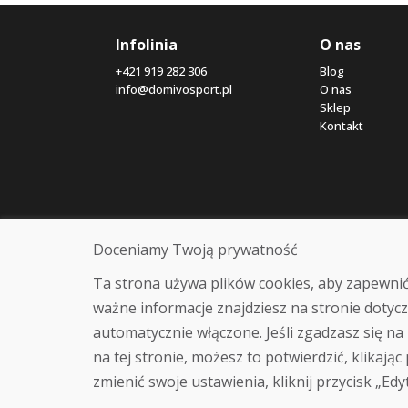
Infolinia
O nas
+421 919 282 306
Blog
info@domivosport.pl
O nas
Sklep
Kontakt
Doceniamy Twoją prywatność
Ta strona używa plików cookies, aby zapewnić
ważne informacje znajdziesz na stronie dotycz
automatycznie włączone. Jeśli zgadzasz się na 
na tej stronie, możesz to potwierdzić, klikając
zmienić swoje ustawienia, kliknij przycisk „Edy