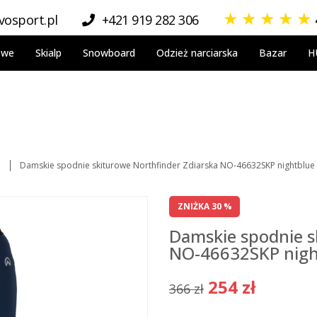
★
★
★
★
★
osport.pl
+421 919 282 306
owe
Skialp
Snowboard
Odzież narciarska
Bazar
H
a
Damskie spodnie skiturowe Northfinder Zdiarska NO-46632SKP nightblue
ZNIŻKA 30 %
Damskie spodnie s
NO-46632SKP nigh
254 zł
366 zł