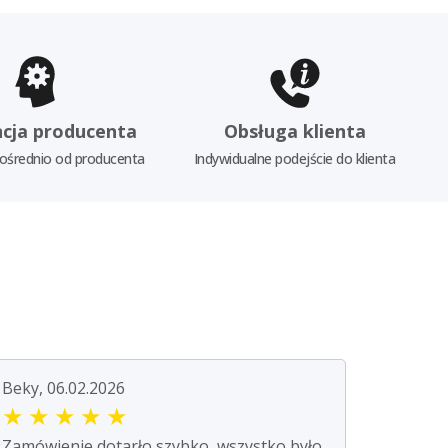
cja producenta
Obsługa klienta
ośrednio od producenta
Indywidualne podejście do klienta
Beky, 06.02.2026
★
★
★
★
★
Zamówienie dotarło szybko, wszystko było