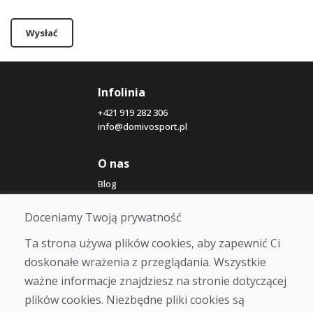
Wysłać
Infolinia
+421 919 282 306
info@domivosport.pl
O nas
Blog
O nas
Sklep
Doceniamy Twoją prywatność
Kontakt
Ta strona używa plików cookies, aby zapewnić Ci
doskonałe wrażenia z przeglądania. Wszystkie
Zakup
ważne informacje znajdziesz na stronie dotyczącej
Sklep internetowy
Warunki handlowe
plików cookies. Niezbędne pliki cookies są
Transport