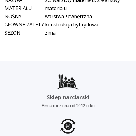
NAZWA
2,5 warstwy materiału, 2 warstwy
MATERIAŁU
materiału
NOŚNY
warstwa zewnętrzna
GŁÓWNE ZALETY
konstrukcja hybrydowa
SEZON
zima
Sklep narciarski
Firma rodzinna od 2012 roku