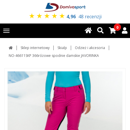
★
★
★
★
★
4,96
48 recenzji
0
Toggle
navigation
Sklep internetowy
Skialp
Odzież i akcesoria
NO-46611SKP 366różowe spodnie damskie JAVORINKA