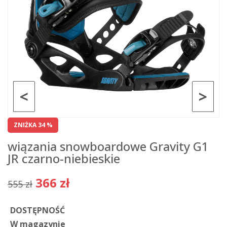
<
>
ZNIŻKA 34 %
wiązania snowboardowe Gravity G1
JR czarno-niebieskie
366 zł
555 zł
DOSTĘPNOŚĆ
W magazynie