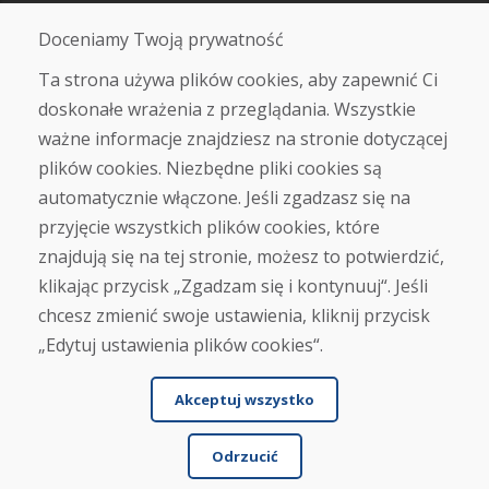
O nas
Sklep
Doceniamy Twoją prywatność
Kontakt
Ta strona używa plików cookies, aby zapewnić Ci
doskonałe wrażenia z przeglądania. Wszystkie
Zakup
ważne informacje znajdziesz na stronie dotyczącej
Sklep internetowy
Warunki handlowe
plików cookies. Niezbędne pliki cookies są
Transport
automatycznie włączone. Jeśli zgadzasz się na
Zapłata
przyjęcie wszystkich plików cookies, które
Skarga
Zwrot i wymiana towaru
znajdują się na tej stronie, możesz to potwierdzić,
Ochrona danych osobowych
klikając przycisk „Zgadzam się i kontynuuj“. Jeśli
Cookies
chcesz zmienić swoje ustawienia, kliknij przycisk
„Edytuj ustawienia plików cookies“.
Akceptuj wszystko
Odrzucić
© DOMIVOSPORT 2026, wszystkie prawa zastrzeżone