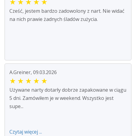
★
★
★
★
★
Cześć, jestem bardzo zadowolony z nart. Nie widać
na nich prawie żadnych śladów zużycia.
A.Greiner, 09.03.2026
★
★
★
★
★
Używane narty dotarły dobrze zapakowane w ciągu
5 dni. Zamówiłem je w weekend. Wszystko jest
supe...
Czytaj więcej ...