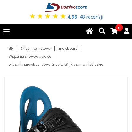
★
★
★
★
★
4,96
48 recenzji
0
Toggle
navigation
Sklep internetowy
Snowboard
Wiązania snowboardowe
wiązania snowboardowe Gravity G1 JR czarno-niebieskie