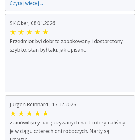
Czytaj więcej ...
SK Oker, 08.01.2026
★
★
★
★
★
Przedmiot był dobrze zapakowany i dostarczony
szybko; stan był taki, jak opisano.
Jürgen Reinhard , 17.12.2025
★
★
★
★
★
Zamówiliśmy parę używanych nart i otrzymaliśmy
je w ciągu czterech dni roboczych. Narty są
używan...