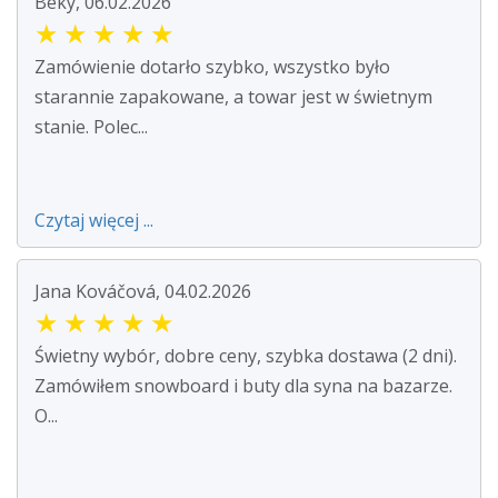
Beky, 06.02.2026
★
★
★
★
★
Zamówienie dotarło szybko, wszystko było
starannie zapakowane, a towar jest w świetnym
stanie. Polec...
Czytaj więcej ...
Jana Kováčová, 04.02.2026
★
★
★
★
★
Świetny wybór, dobre ceny, szybka dostawa (2 dni).
Zamówiłem snowboard i buty dla syna na bazarze.
O...