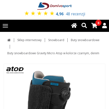
★
★
★
★
★
4,96
48 recenzji
0
Toggle
navigation
Sklep internetowy
Snowboard
Buty snowboardowe
Buty snowboardowe Gravity Micro Atop w kolorze czarnym, denim