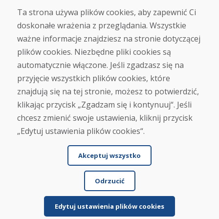
Kontakt
Ta strona używa plików cookies, aby zapewnić Ci
doskonałe wrażenia z przeglądania. Wszystkie
Zakup
ważne informacje znajdziesz na stronie dotyczącej
Sklep internetowy
Warunki handlowe
plików cookies. Niezbędne pliki cookies są
Transport
automatycznie włączone. Jeśli zgadzasz się na
Zapłata
przyjęcie wszystkich plików cookies, które
Skarga
Zwrot i wymiana towaru
znajdują się na tej stronie, możesz to potwierdzić,
Ochrona danych osobowych
klikając przycisk „Zgadzam się i kontynuuj“. Jeśli
Cookies
chcesz zmienić swoje ustawienia, kliknij przycisk
„Edytuj ustawienia plików cookies“.
Akceptuj wszystko
Odrzucić
© DOMIVOSPORT 2026, wszystkie prawa zastrzeżone
DUFEKSOFT
-
tworzenie stron internetowych
,
tworzenie sklepów internetowych
Edytuj ustawienia plików cookies