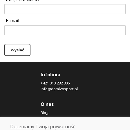
E-mail
Wysłać
Infolinia
+421 919 282 306
info@domivosport.pl
O nas
Blog
O nas
Sklep
Doceniamy Twoją prywatność