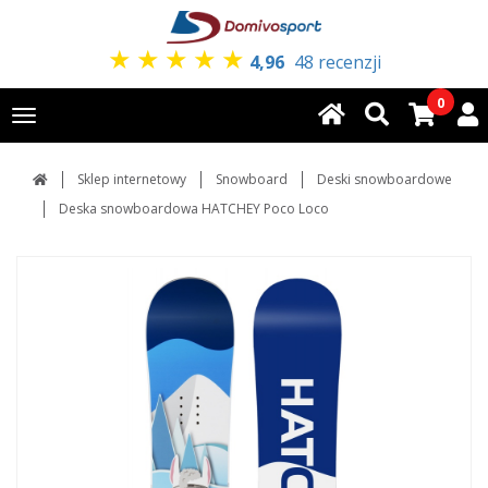
★
★
★
★
★
4,96
48 recenzji
0
Toggle
navigation
Sklep internetowy
Snowboard
Deski snowboardowe
Deska snowboardowa HATCHEY Poco Loco