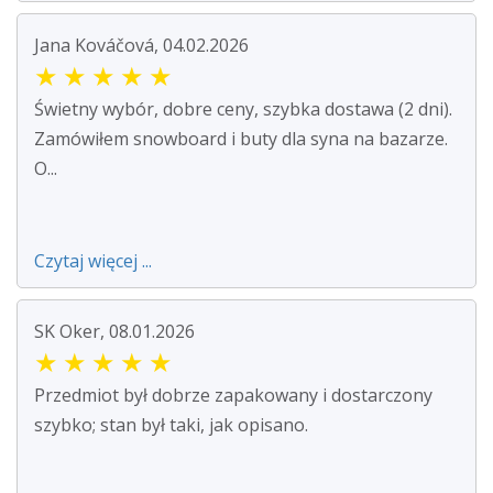
Jana Kováčová, 04.02.2026
★
★
★
★
★
Świetny wybór, dobre ceny, szybka dostawa (2 dni).
Zamówiłem snowboard i buty dla syna na bazarze.
O...
Czytaj więcej ...
SK Oker, 08.01.2026
★
★
★
★
★
Przedmiot był dobrze zapakowany i dostarczony
szybko; stan był taki, jak opisano.