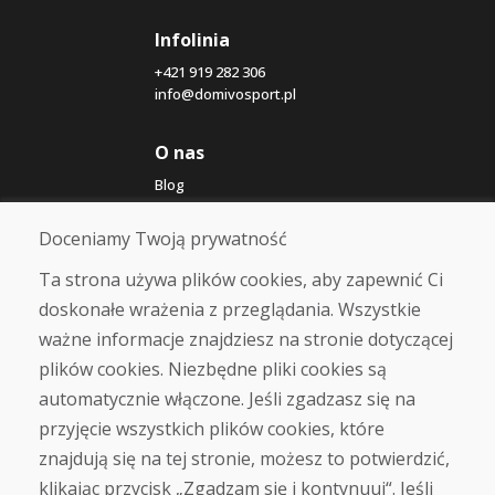
Infolinia
+421 919 282 306
info@domivosport.pl
O nas
Blog
O nas
Sklep
Doceniamy Twoją prywatność
Kontakt
Ta strona używa plików cookies, aby zapewnić Ci
doskonałe wrażenia z przeglądania. Wszystkie
Zakup
ważne informacje znajdziesz na stronie dotyczącej
Sklep internetowy
Warunki handlowe
plików cookies. Niezbędne pliki cookies są
Transport
automatycznie włączone. Jeśli zgadzasz się na
Zapłata
przyjęcie wszystkich plików cookies, które
Skarga
Zwrot i wymiana towaru
znajdują się na tej stronie, możesz to potwierdzić,
Ochrona danych osobowych
klikając przycisk „Zgadzam się i kontynuuj“. Jeśli