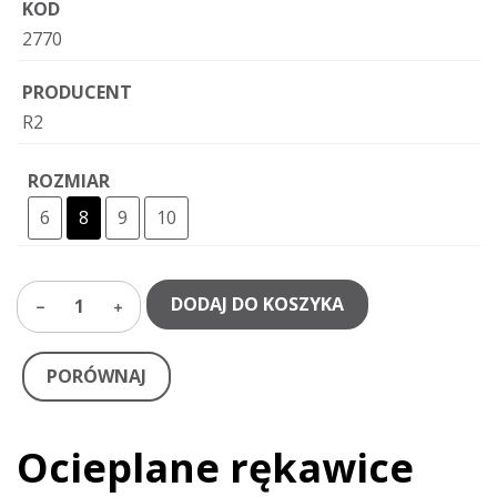
KOD
2770
PRODUCENT
R2
ROZMIAR
6
8
9
10
DODAJ DO KOSZYKA
1
PORÓWNAJ
Ocieplane rękawice