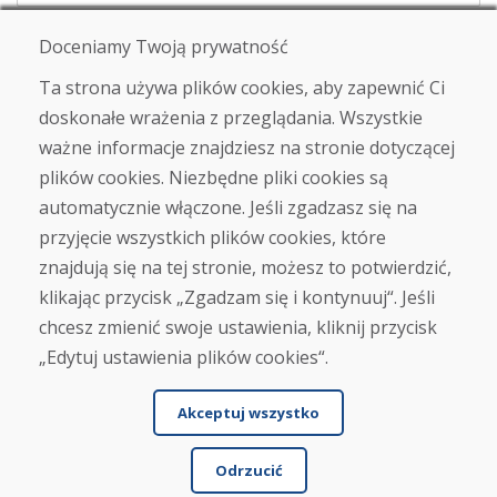
E-mail
Doceniamy Twoją prywatność
Ta strona używa plików cookies, aby zapewnić Ci
doskonałe wrażenia z przeglądania. Wszystkie
Wysłać
ważne informacje znajdziesz na stronie dotyczącej
plików cookies. Niezbędne pliki cookies są
automatycznie włączone. Jeśli zgadzasz się na
przyjęcie wszystkich plików cookies, które
Infolinia
znajdują się na tej stronie, możesz to potwierdzić,
+421 919 282 306
info@domivosport.pl
klikając przycisk „Zgadzam się i kontynuuj“. Jeśli
chcesz zmienić swoje ustawienia, kliknij przycisk
O nas
„Edytuj ustawienia plików cookies“.
Blog
O nas
Akceptuj wszystko
Sklep
Kontakt
Odrzucić