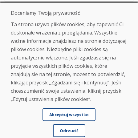
E-mail
Doceniamy Twoją prywatność
Ta strona używa plików cookies, aby zapewnić Ci
doskonałe wrażenia z przeglądania. Wszystkie
Wysłać
ważne informacje znajdziesz na stronie dotyczącej
plików cookies. Niezbędne pliki cookies są
automatycznie włączone. Jeśli zgadzasz się na
przyjęcie wszystkich plików cookies, które
Infolinia
znajdują się na tej stronie, możesz to potwierdzić,
+421 919 282 306
info@domivosport.pl
klikając przycisk „Zgadzam się i kontynuuj“. Jeśli
chcesz zmienić swoje ustawienia, kliknij przycisk
O nas
„Edytuj ustawienia plików cookies“.
Blog
O nas
Akceptuj wszystko
Sklep
Kontakt
Odrzucić