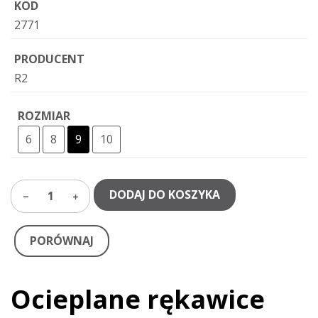
KOD
2771
PRODUCENT
R2
ROZMIAR
6
8
9
10
DODAJ DO KOSZYKA
1
PORÓWNAJ
Ocieplane rękawice