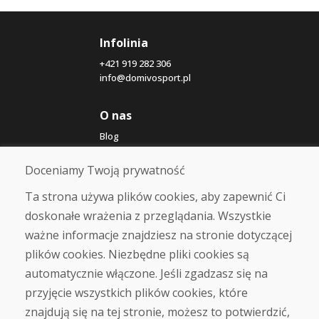
Infolinia
+421 919 282 306
info@domivosport.pl
O nas
Blog
O nas
Sklep
Doceniamy Twoją prywatność
Kontakt
Ta strona używa plików cookies, aby zapewnić Ci
doskonałe wrażenia z przeglądania. Wszystkie
Zakup
ważne informacje znajdziesz na stronie dotyczącej
Sklep internetowy
Warunki handlowe
plików cookies. Niezbędne pliki cookies są
Transport
automatycznie włączone. Jeśli zgadzasz się na
Zapłata
przyjęcie wszystkich plików cookies, które
Skarga
Zwrot i wymiana towaru
znajdują się na tej stronie, możesz to potwierdzić,