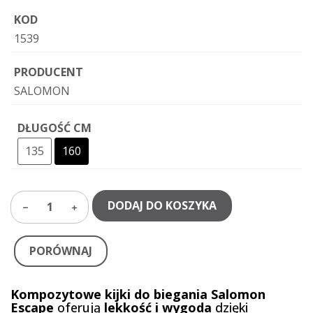
KOD
1539
PRODUCENT
SALOMON
DŁUGOŚĆ CM
135
160
DODAJ DO KOSZYKA
1
PORÓWNAJ
Kompozytowe kijki do biegania Salomon
Escape
oferują
lekkość i wygoda
dzięki