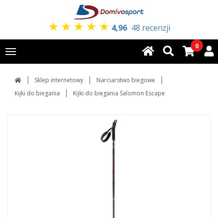
★
★
★
★
★
4,96
48 recenzji
0
Toggle
navigation
Sklep internetowy
Narciarstwo biegowe
Kijki do biegania
Kijki do biegania Salomon Escape