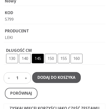
Nowy
KOD
5799
PRODUCENT
LEKI
DŁUGOŚĆ CM
130
140
145
150
155
160
DODAJ DO KOSZYKA
1
PORÓWNAJ
ZYSKAJ WIĘCEJ KORZYŚCI JAKO CZĘŚĆ ZESTAWU