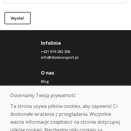
Wysłać
Infolinia
+421 919 282 306
info@domivosport.pl
O nas
Blog
O nas
Sklep
Doceniamy Twoją prywatność
Kontakt
Ta strona używa plików cookies, aby zapewnić Ci
doskonałe wrażenia z przeglądania. Wszystkie
Zakup
ważne informacje znajdziesz na stronie dotyczącej
Sklep internetowy
Warunki handlowe
plików cookies. Niezbędne pliki cookies są