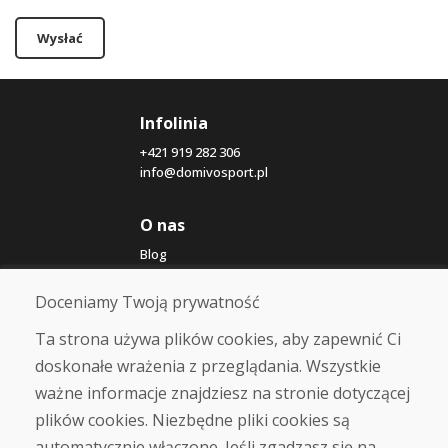
Wysłać
Infolinia
+421 919 282 306
info@domivosport.pl
O nas
Blog
O nas
Sklep
Doceniamy Twoją prywatność
Kontakt
Ta strona używa plików cookies, aby zapewnić Ci
doskonałe wrażenia z przeglądania. Wszystkie
Zakup
ważne informacje znajdziesz na stronie dotyczącej
Sklep internetowy
Warunki handlowe
plików cookies. Niezbędne pliki cookies są
Transport
automatycznie włączone. Jeśli zgadzasz się na