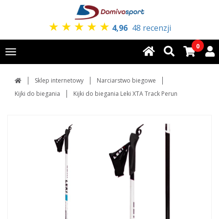
★
★
★
★
★
4,96
48 recenzji
0
Toggle
navigation
Sklep internetowy
Narciarstwo biegowe
Kijki do biegania
Kijki do biegania Leki XTA Track Perun