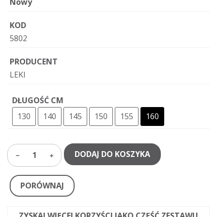
Nowy
KOD
5802
PRODUCENT
LEKI
DŁUGOŚĆ CM
130
140
145
150
155
160
DODAJ DO KOSZYKA
1
PORÓWNAJ
ZYSKAJ WIĘCEJ KORZYŚCI JAKO CZĘŚĆ ZESTAWU