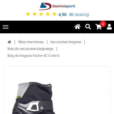
★
★
★
★
★
4,96
48 recenzji
0
Toggle
navigation
Sklep internetowy
Narciarstwo biegowe
Buty do narciarstwa biegowego
Buty do biegania Fischer XC Control