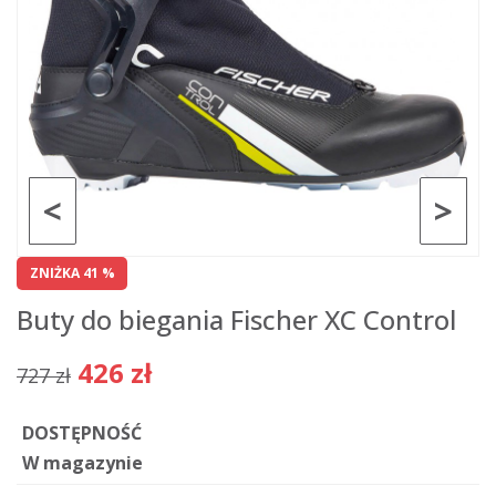
<
>
ZNIŻKA 41 %
Buty do biegania Fischer XC Control
426 zł
727 zł
DOSTĘPNOŚĆ
W magazynie