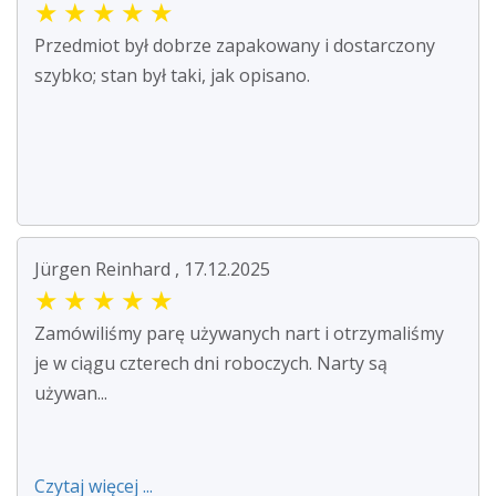
★
★
★
★
★
Przedmiot był dobrze zapakowany i dostarczony
szybko; stan był taki, jak opisano.
Jürgen Reinhard , 17.12.2025
★
★
★
★
★
Zamówiliśmy parę używanych nart i otrzymaliśmy
je w ciągu czterech dni roboczych. Narty są
używan...
Czytaj więcej ...