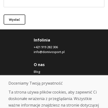
Wysłać
Infolinia
+421 919 282 306
info@domivosport.pl
O nas
Blog
O nas
Sklep
Doceniamy Twoją prywatność
Kontakt
Ta strona używa plików cookies, aby zapewnić Ci
doskonałe wrażenia z przeglądania. Wszystkie
Zakup
ważne informacje znajdziesz na stronie dotyczącej
Sklep internetowy