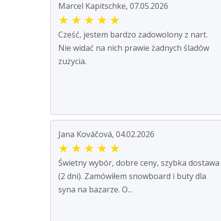
Marcel Kapitschke, 07.05.2026
★
★
★
★
★
Cześć, jestem bardzo zadowolony z nart.
Nie widać na nich prawie żadnych śladów
zużycia.
Jana Kováčová, 04.02.2026
★
★
★
★
★
Świetny wybór, dobre ceny, szybka dostawa
(2 dni). Zamówiłem snowboard i buty dla
syna na bazarze. O...