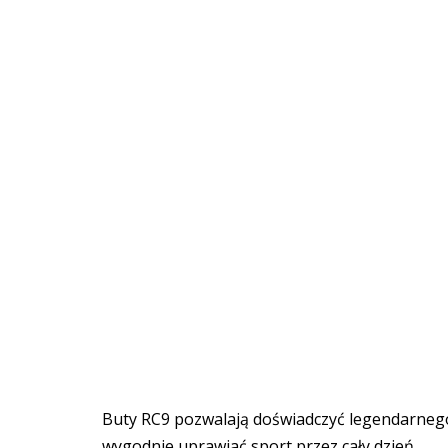
Buty RC9 pozwalają doświadczyć legendarneg
wygodnie uprawiać sport przez cały dzień.