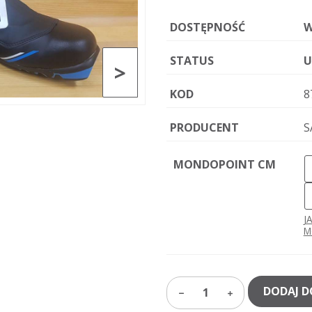
DOSTĘPNOŚĆ
W
STATUS
U
>
KOD
8
PRODUCENT
S
MONDOPOINT CM
J
M
DODAJ D
1