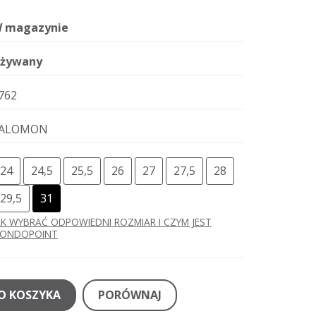
 magazynie
żywany
762
ALOMON
24
24,5
25,5
26
27
27,5
28
29,5
31
AK WYBRAĆ ODPOWIEDNI ROZMIAR I CZYM JEST
ONDOPOINT
O KOSZYKA
PORÓWNAJ