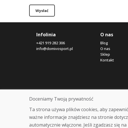
Wysłać
Infolinia
O nas
+421 919 282 306
Blog
info@domivosport.pl
O nas
Sklep
Kontakt
Doceniamy Twoją prywatność
Ta strona używa plików cookies, aby zapewnić
ważne informacje znajdziesz na stronie dotycz
automatycznie włączone. Jeśli zgadzasz się na 