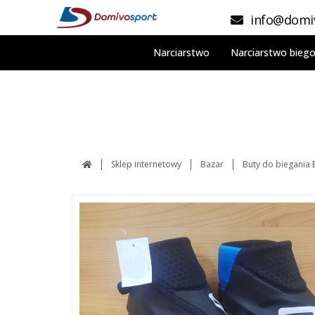
info@domiv
Narciarstwo
Narciarstwo bieg
Sklep internetowy
Bazar
Buty do biegania