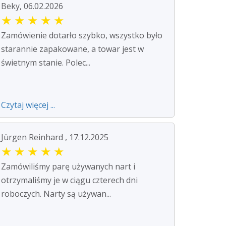
Beky, 06.02.2026
★
★
★
★
★
Zamówienie dotarło szybko, wszystko było
starannie zapakowane, a towar jest w
świetnym stanie. Polec...
Czytaj więcej ...
Jürgen Reinhard , 17.12.2025
★
★
★
★
★
Zamówiliśmy parę używanych nart i
otrzymaliśmy je w ciągu czterech dni
roboczych. Narty są używan...