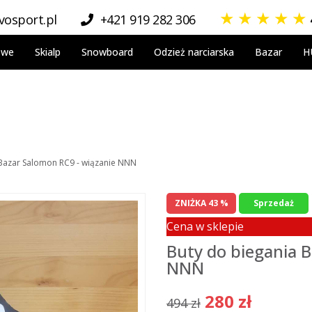
★
★
★
★
★
osport.pl
+421 919 282 306
owe
Skialp
Snowboard
Odzież narciarska
Bazar
H
 Bazar Salomon RC9 - wiązanie NNN
ZNIŻKA 43 %
Sprzedaż
Cena w sklepie
Buty do biegania 
NNN
280 zł
494 zł