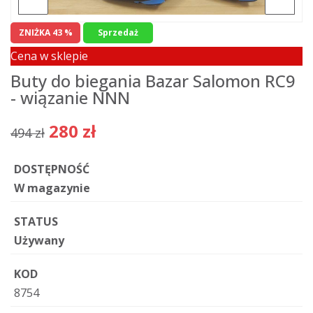
ZNIŻKA 43 %
Sprzedaż
Cena w sklepie
Buty do biegania Bazar Salomon RC9
- wiązanie NNN
280 zł
494 zł
DOSTĘPNOŚĆ
W magazynie
STATUS
Używany
KOD
8754