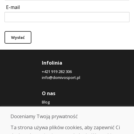
E-mail
Wysłać
Infolinia
+421 919 282 306
info@domivosport.pl
O nas
Blog
O nas
Sklep
Doceniamy Twoją prywatność
Kontakt
Ta strona używa plików cookies, aby zapewnić Ci