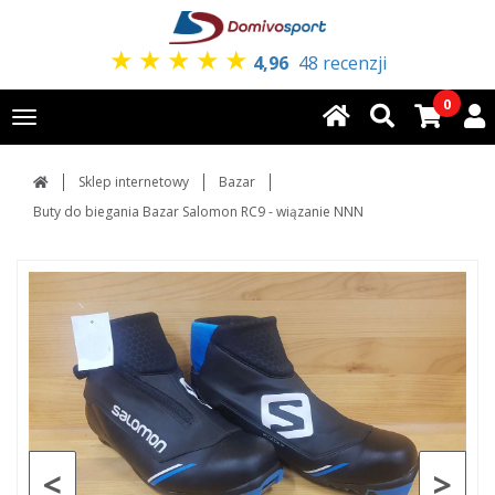
★
★
★
★
★
4,96
48 recenzji
0
Toggle
navigation
Sklep internetowy
Bazar
Buty do biegania Bazar Salomon RC9 - wiązanie NNN
<
>