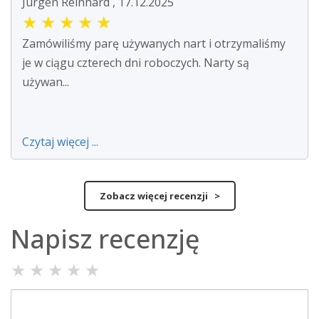
Jürgen Reinhard , 17.12.2025
★
★
★
★
★
Zamówiliśmy parę używanych nart i otrzymaliśmy
je w ciągu czterech dni roboczych. Narty są
używan...
Czytaj więcej ...
Zobacz więcej recenzji >
Napisz recenzję
★
★
★
★
★