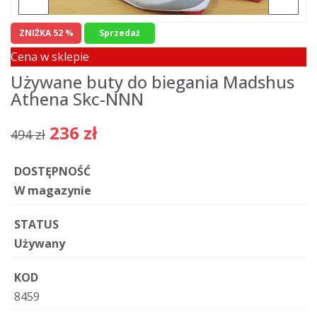
ZNIŻKA 52 %
Sprzedaż
Cena w sklepie
Używane buty do biegania Madshus
Athena Skc-NNN
236 zł
494 zł
DOSTĘPNOŚĆ
W magazynie
STATUS
Używany
KOD
8459