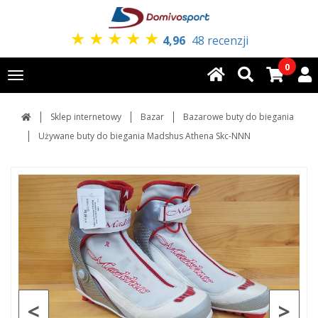
★
★
★
★
★
4,96
48 recenzji
0
Toggle
navigation
Sklep internetowy
Bazar
Bazarowe buty do biegania
Używane buty do biegania Madshus Athena Skc-NNN
<
>