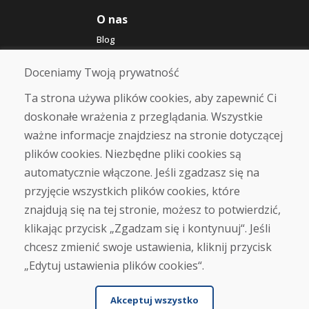
O nas
Blog
O nas
Sklep
Doceniamy Twoją prywatność
Kontakt
Ta strona używa plików cookies, aby zapewnić Ci
doskonałe wrażenia z przeglądania. Wszystkie
Zakup
ważne informacje znajdziesz na stronie dotyczącej
Sklep internetowy
Warunki handlowe
plików cookies. Niezbędne pliki cookies są
Transport
automatycznie włączone. Jeśli zgadzasz się na
Zapłata
przyjęcie wszystkich plików cookies, które
Skarga
Zwrot i wymiana towaru
znajdują się na tej stronie, możesz to potwierdzić,
Ochrona danych osobowych
klikając przycisk „Zgadzam się i kontynuuj“. Jeśli
Cookies
chcesz zmienić swoje ustawienia, kliknij przycisk
„Edytuj ustawienia plików cookies“.
Akceptuj wszystko