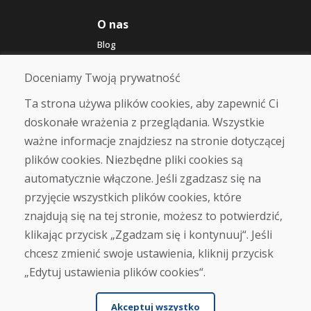
O nas
Blog
O nas
Sklep
Doceniamy Twoją prywatność
Kontakt
Ta strona używa plików cookies, aby zapewnić Ci
doskonałe wrażenia z przeglądania. Wszystkie
Zakup
ważne informacje znajdziesz na stronie dotyczącej
Sklep internetowy
Warunki handlowe
plików cookies. Niezbędne pliki cookies są
Transport
automatycznie włączone. Jeśli zgadzasz się na
Zapłata
przyjęcie wszystkich plików cookies, które
Skarga
Zwrot i wymiana towaru
znajdują się na tej stronie, możesz to potwierdzić,
Ochrona danych osobowych
klikając przycisk „Zgadzam się i kontynuuj“. Jeśli
Cookies
chcesz zmienić swoje ustawienia, kliknij przycisk
„Edytuj ustawienia plików cookies“.
Akceptuj wszystko