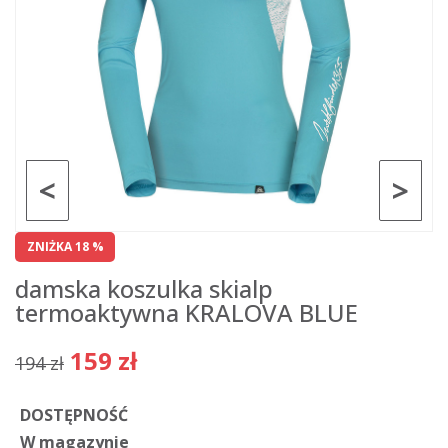
<
>
ZNIŻKA 18 %
damska koszulka skialp
termoaktywna KRALOVA BLUE
159 zł
194 zł
DOSTĘPNOŚĆ
W magazynie