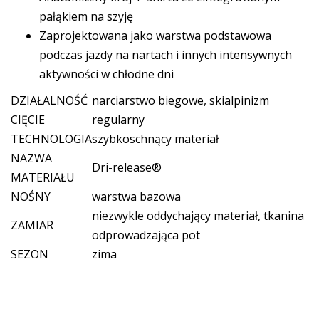
pałąkiem na szyję
Zaprojektowana jako warstwa podstawowa
podczas jazdy na nartach i innych intensywnych
aktywności w chłodne dni
DZIAŁALNOŚĆ
narciarstwo biegowe, skialpinizm
CIĘCIE
regularny
TECHNOLOGIA
szybkoschnący materiał
NAZWA
Dri-release®
MATERIAŁU
NOŚNY
warstwa bazowa
niezwykle oddychający materiał, tkanina
ZAMIAR
odprowadzająca pot
SEZON
zima