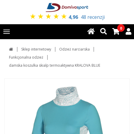
★
★
★
★
★
4,96
48 recenzji
0
Toggle
navigation
Sklep internetowy
Odzież narciarska
Funkcjonalna odzież
damska koszulka skialp termoaktywna KRALOVA BLUE