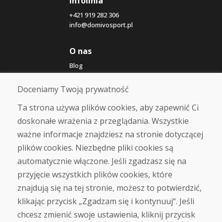
Infolinia
+421 919 282 306
info@domivosport.pl
O nas
Blog
O nas
Sklep
Doceniamy Twoją prywatność
Kontakt
Ta strona używa plików cookies, aby zapewnić Ci
doskonałe wrażenia z przeglądania. Wszystkie
Zakup
ważne informacje znajdziesz na stronie dotyczącej
Sklep internetowy
Warunki handlowe
plików cookies. Niezbędne pliki cookies są
Transport
automatycznie włączone. Jeśli zgadzasz się na
Zapłata
przyjęcie wszystkich plików cookies, które
Skarga
Zwrot i wymiana towaru
znajdują się na tej stronie, możesz to potwierdzić,
Ochrona danych osobowych
klikając przycisk „Zgadzam się i kontynuuj“. Jeśli
Cookies
chcesz zmienić swoje ustawienia, kliknij przycisk