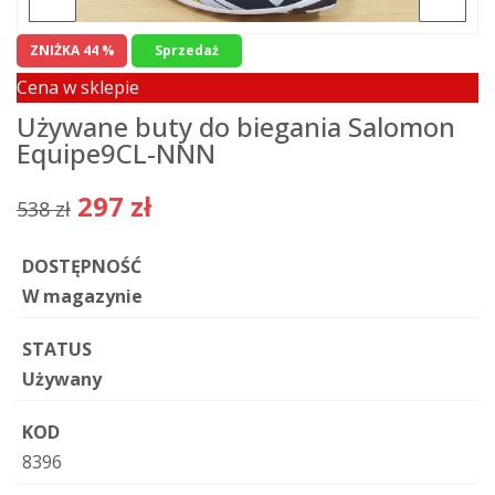
ZNIŻKA 44 %
Sprzedaż
Cena w sklepie
Używane buty do biegania Salomon
Equipe9CL-NNN
297 zł
538 zł
DOSTĘPNOŚĆ
W magazynie
STATUS
Używany
KOD
8396