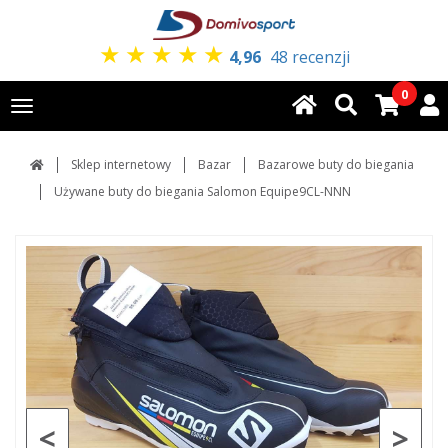
★
★
★
★
★
4,96
48 recenzji
0
Toggle
navigation
Sklep internetowy
Bazar
Bazarowe buty do biegania
Używane buty do biegania Salomon Equipe9CL-NNN
<
>