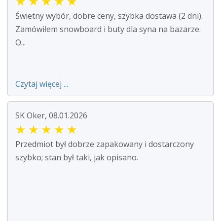
★
★
★
★
★
Świetny wybór, dobre ceny, szybka dostawa (2 dni).
Zamówiłem snowboard i buty dla syna na bazarze.
O...
Czytaj więcej ...
SK Oker, 08.01.2026
★
★
★
★
★
Przedmiot był dobrze zapakowany i dostarczony
szybko; stan był taki, jak opisano.