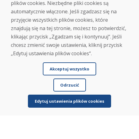
plików cookies. Niezbędne pliki cookies są
info@domivosport.pl
automatycznie włączone. Jeśli zgadzasz się na
przyjęcie wszystkich plików cookies, które
O nas
znajdują się na tej stronie, możesz to potwierdzić,
Blog
klikając przycisk „Zgadzam się i kontynuuj“. Jeśli
O nas
Sklep
chcesz zmienić swoje ustawienia, kliknij przycisk
Kontakt
„Edytuj ustawienia plików cookies“.
Zakup
Akceptuj wszystko
Sklep internetowy
Warunki handlowe
Odrzucić
Transport
Zapłata
Skarga
Edytuj ustawienia plików cookies
Zwrot i wymiana towaru
Ochrona danych osobowych
Cookies