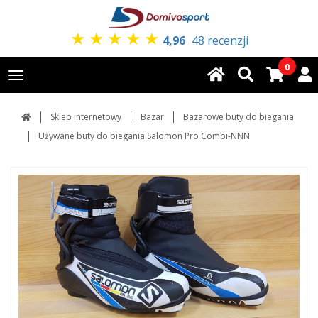
★
★
★
★
★
4,96
48 recenzji
0
Toggle
navigation
Sklep internetowy
Bazar
Bazarowe buty do biegania
Używane buty do biegania Salomon Pro Combi-NNN