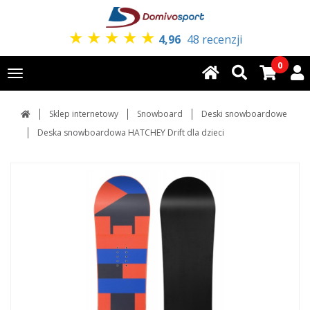
★
★
★
★
★
4,96
48 recenzji
0
Toggle
navigation
Sklep internetowy
Snowboard
Deski snowboardowe
Deska snowboardowa HATCHEY Drift dla dzieci