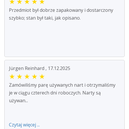
★
★
★
★
★
Przedmiot był dobrze zapakowany i dostarczony
szybko; stan był taki, jak opisano.
Jürgen Reinhard , 17.12.2025
★
★
★
★
★
Zamówiliśmy parę używanych nart i otrzymaliśmy
je w ciągu czterech dni roboczych. Narty są
używan...
Czytaj więcej ...