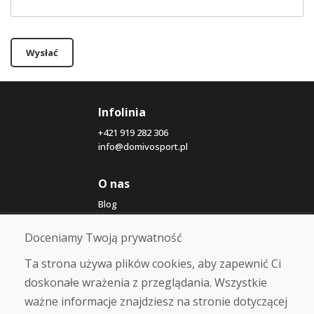
Wysłać
Infolinia
+421 919 282 306
info@domivosport.pl
O nas
Blog
O nas
Sklep
Doceniamy Twoją prywatność
Kontakt
Ta strona używa plików cookies, aby zapewnić Ci
doskonałe wrażenia z przeglądania. Wszystkie
Zakup
ważne informacje znajdziesz na stronie dotyczącej
Sklep internetowy