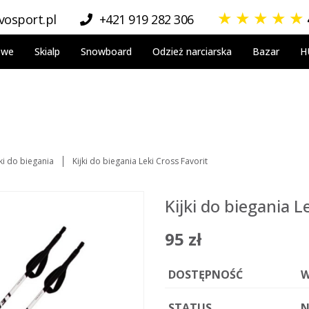
★
★
★
★
★
osport.pl
+421 919 282 306
owe
Skialp
Snowboard
Odzież narciarska
Bazar
H
jki do biegania
Kijki do biegania Leki Cross Favorit
Kijki do biegania L
95 zł
DOSTĘPNOŚĆ
W
STATUS
N