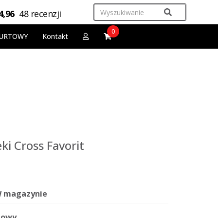
4,96
48 recenzji
0
URTOWY
Kontakt
eki Cross Favorit
 magazynie
owy