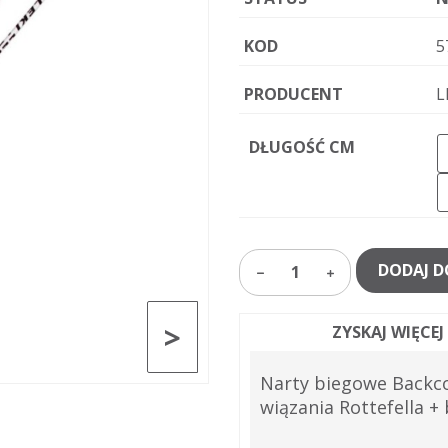
KOD
5
PRODUCENT
L
DŁUGOŚĆ CM
DODAJ D
1
>
ZYSKAJ WIĘCE
Narty biegowe Backc
wiązania Rottefella + 