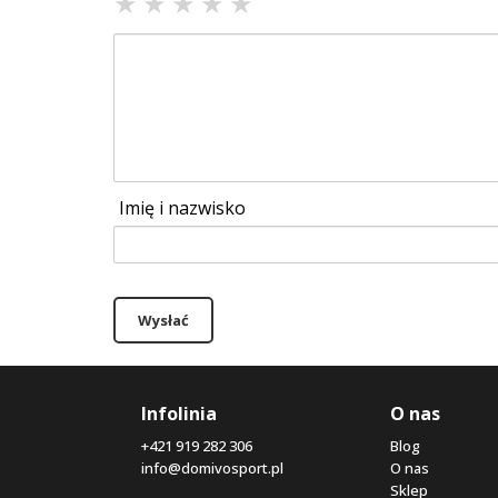
★
★
★
★
★
Imię i nazwisko
Wysłać
Infolinia
O nas
+421 919 282 306
Blog
info@domivosport.pl
O nas
Sklep