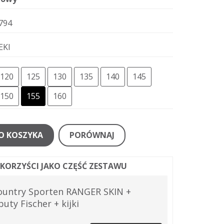
794
EKI
120
125
130
135
140
145
150
155
160
O KOSZYKA
PORÓWNAJ
J KORZYŚCI JAKO CZĘŚĆ ZESTAWU
ountry Sporten RANGER SKIN +
buty Fischer + kijki