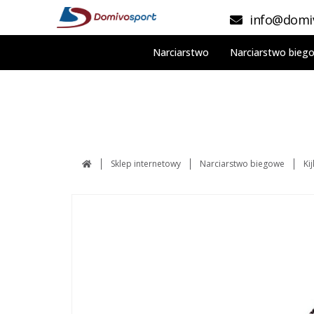
info@domiv
Narciarstwo
Narciarstwo bieg
Sklep internetowy
Narciarstwo biegowe
Ki