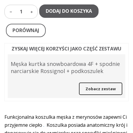
DODAJ DO KOSZYKA
1
PORÓWNAJ
ZYSKAJ WIĘCEJ KORZYŚCI JAKO CZĘŚĆ ZESTAWU
Męska kurtka snowboardowa 4F + spodnie
narciarskie Rossignol + podkoszulek
Zobacz zestaw
Funkcjonalna koszulka męska z merynosów zapewni Ci
przyjemne ciepło
.
Koszulka posiada anatomiczny krój i
dopasowuje się do wymiarów oraz specyfiki mięśniowej