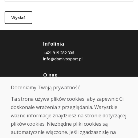
Wysłać
Infolinia
+421 919 282 306
info@domivosport.pl
O nas
Blog
Doceniamy Twoją prywatność
O nas
Sklep
Ta strona używa plików cookies, aby zapewnić Ci
Kontakt
doskonałe wrażenia z przeglądania. Wszystkie
ważne informacje znajdziesz na stronie dotyczącej
Zakup
plików cookies. Niezbędne pliki cookies są
Sklep internetowy
automatycznie włączone. Jeśli zgadzasz się na
Warunki handlowe