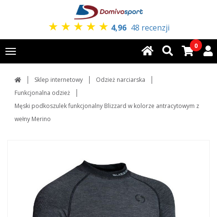
★
★
★
★
★
4,96
48 recenzji
0
Toggle
navigation
Sklep internetowy
Odzież narciarska
Funkcjonalna odzież
Męski podkoszulek funkcjonalny Blizzard w kolorze antracytowym z
wełny Merino