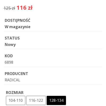
116 zł
125 zł
DOSTĘPNOŚĆ
W magazynie
STATUS
Nowy
KOD
6898
PRODUCENT
RADICAL
ROZMIAR
104-110
116-122
128-134