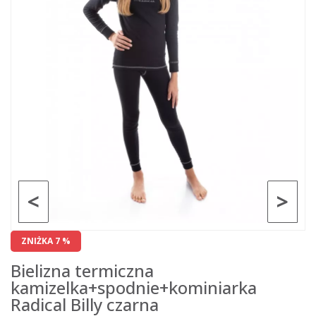
<
>
ZNIŻKA 7 %
Bielizna termiczna
kamizelka+spodnie+kominiarka
Radical Billy czarna