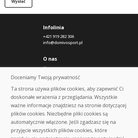
Wysłać
Infolinia
+421 919 282 306
info@domivosport.pl
O nas
Blog
O nas
Doceniamy Twoją prywatność
Sklep
Kontakt
Ta strona używa plików cookies, aby zapewnić Ci
doskonałe wrażenia z przeglądania. Wszystkie
Zakup
ważne informacje znajdziesz na stronie dotyczącej
Sklep internetowy
plików cookies. Niezbędne pliki cookies są
Warunki handlowe
automatycznie włączone. Jeśli zgadzasz się na
Transport
przyjęcie wszystkich plików cookies, które
Zapłata
Skarga