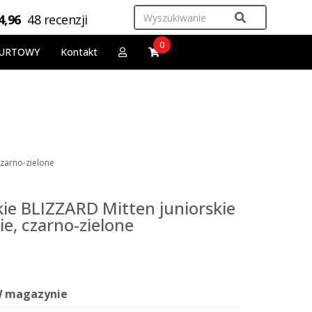
4,96
48 recenzji
0
URTOWY
Kontakt
czarno-zielone
kie BLIZZARD Mitten juniorskie
ie, czarno-zielone
 magazynie