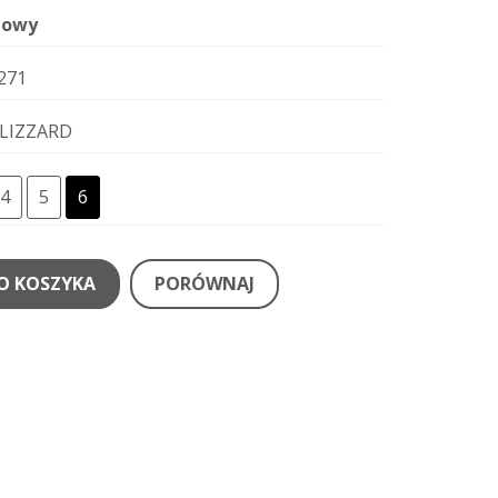
owy
271
LIZZARD
4
5
6
O KOSZYKA
PORÓWNAJ