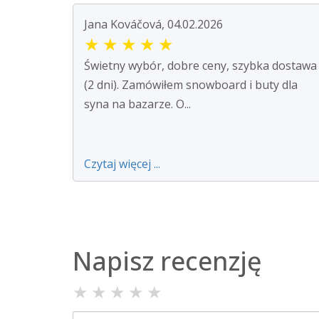
Jana Kováčová, 04.02.2026
★
★
★
★
★
Świetny wybór, dobre ceny, szybka dostawa
(2 dni). Zamówiłem snowboard i buty dla
syna na bazarze. O...
Czytaj więcej ...
Napisz recenzję
★
★
★
★
★