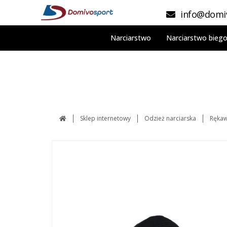
info@domiv
Narciarstwo
Narciarstwo bieg
Sklep internetowy
Odzież narciarska
Rękaw