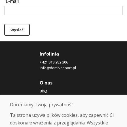
E-mail
Wysłać
Infolinia
+421 919 282 306
info@domivosport.pl
O nas
Blog
O nas
Sklep
Doceniamy Twoją prywatność
Kontakt
Ta strona używa plików cookies, aby zapewnić Ci
doskonałe wrażenia z przeglądania. Wszystkie
Zakup