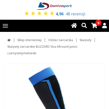
★
★
★
★
★
4,96
48 recenzji
0
Toggle
navigation
Sklep internetowy
Odzież narciarska
Skarpety
Skarpety narciarskie BLIZZARD Viva Allround junior,
czarny/anty/niebieski