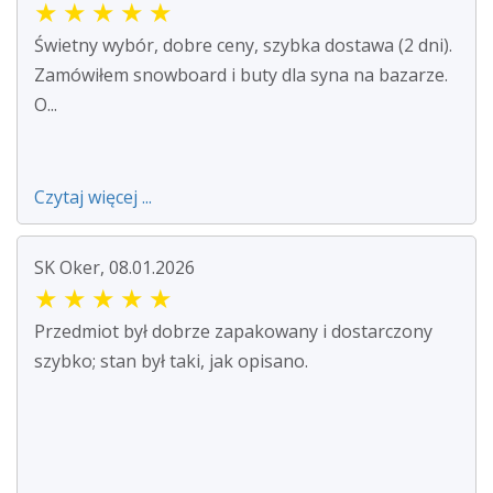
★
★
★
★
★
Świetny wybór, dobre ceny, szybka dostawa (2 dni).
Zamówiłem snowboard i buty dla syna na bazarze.
O...
Czytaj więcej ...
SK Oker, 08.01.2026
★
★
★
★
★
Przedmiot był dobrze zapakowany i dostarczony
szybko; stan był taki, jak opisano.