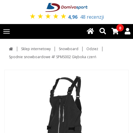
★
★
★
★
★
4,96
48 recenzji
0
Toggle
navigation
Sklep internetowy
Snowboard
Odzież
Spodnie snowboardowe 4F SPMS002 Głęboka czerń