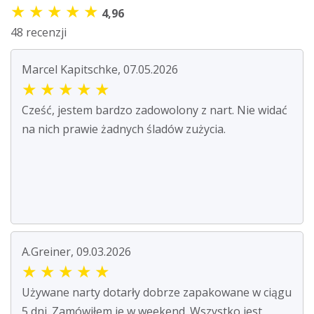
★
★
★
★
★
4,96
48 recenzji
Marcel Kapitschke, 07.05.2026
★
★
★
★
★
Cześć, jestem bardzo zadowolony z nart. Nie widać
na nich prawie żadnych śladów zużycia.
A.Greiner, 09.03.2026
★
★
★
★
★
Używane narty dotarły dobrze zapakowane w ciągu
5 dni. Zamówiłem je w weekend. Wszystko jest