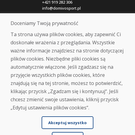
+421 919 282 306
info@domivosport.pl
Doceniamy Twoją prywatność
O nas
Blog
Ta strona używa plików cookies, aby zapewnić Ci
O nas
doskonałe wrażenia z przeglądania. Wszystkie
Sklep
ważne informacje znajdziesz na stronie dotyczącej
Kontakt
plików cookies. Niezbędne pliki cookies są
automatycznie włączone. Jeśli zgadzasz się na
Zakup
przyjęcie wszystkich plików cookies, które
Sklep internetowy
Warunki handlowe
znajdują się na tej stronie, możesz to potwierdzić,
Transport
klikając przycisk „Zgadzam się i kontynuuj“. Jeśli
Zapłata
chcesz zmienić swoje ustawienia, kliknij przycisk
Skarga
Zwrot i wymiana towaru
„Edytuj ustawienia plików cookies“.
Ochrona danych osobowych
Cookies
Akceptuj wszystko