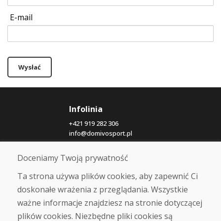
E-mail
Wysłać
Infolinia
+421 919 282 306
info@domivosport.pl
Doceniamy Twoją prywatność
O nas
Blog
Ta strona używa plików cookies, aby zapewnić Ci
O nas
doskonałe wrażenia z przeglądania. Wszystkie
Sklep
ważne informacje znajdziesz na stronie dotyczącej
Kontakt
plików cookies. Niezbędne pliki cookies są