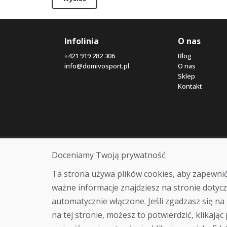
Infolinia
O nas
+421 919 282 306
Blog
info@domivosport.pl
O nas
Sklep
Kontakt
Doceniamy Twoją prywatność
Ta strona używa plików cookies, aby zapewnić
ważne informacje znajdziesz na stronie dotycz
automatycznie włączone. Jeśli zgadzasz się na 
na tej stronie, możesz to potwierdzić, klikając