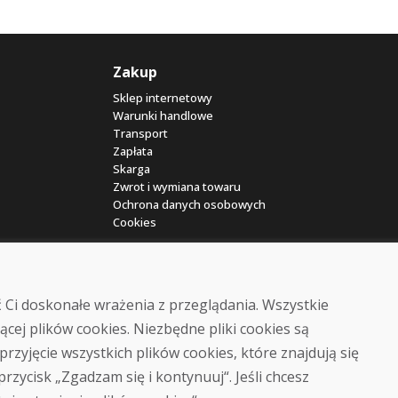
Zakup
Sklep internetowy
Warunki handlowe
Transport
Zapłata
Skarga
Zwrot i wymiana towaru
Ochrona danych osobowych
Cookies
 Ci doskonałe wrażenia z przeglądania. Wszystkie
ącej plików cookies. Niezbędne pliki cookies są
przyjęcie wszystkich plików cookies, które znajdują się
© DOMIVOSPORT 2026, wszystkie prawa zastrzeżone
 przycisk „Zgadzam się i kontynuuj“. Jeśli chcesz
DUFEKSOFT
-
tworzenie stron internetowych
,
tworzenie sklepów internetowych