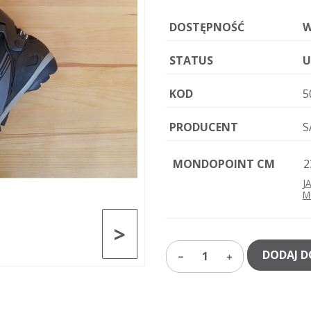
DOSTĘPNOŚĆ
W
STATUS
U
KOD
5
PRODUCENT
S
MONDOPOINT CM
2
J
M
>
DODAJ D
1