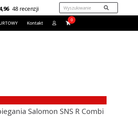
4,96
48 recenzji
0
URTOWY
Kontakt
biegania Salomon SNS R Combi