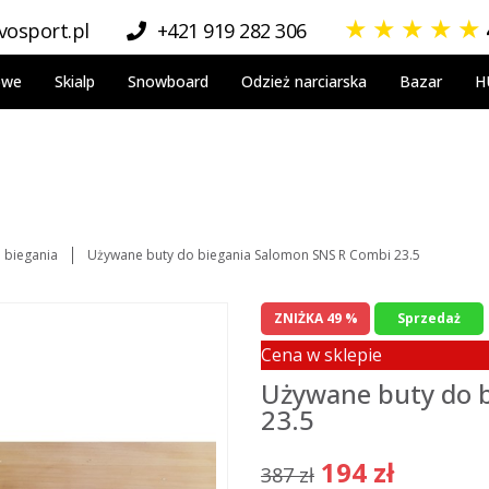
★
★
★
★
★
osport.pl
+421 919 282 306
owe
Skialp
Snowboard
Odzież narciarska
Bazar
H
 biegania
Używane buty do biegania Salomon SNS R Combi 23.5
ZNIŻKA 49 %
Sprzedaż
Cena w sklepie
Używane buty do 
23.5
194 zł
387 zł