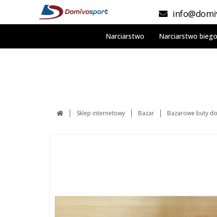
info@domiv
Narciarstwo
Narciarstwo bieg
Sklep internetowy
Bazar
Bazarowe buty do