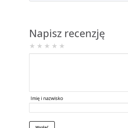
Napisz recenzję
★
★
★
★
★
Imię i nazwisko
Wysłać