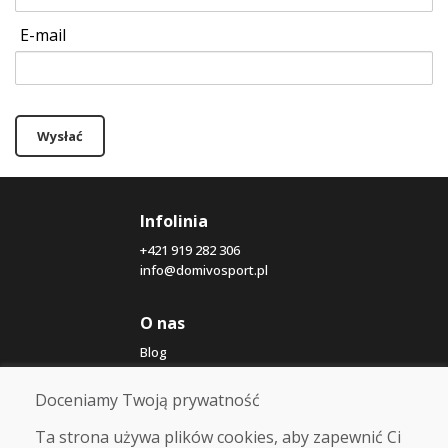
E-mail
Wysłać
Infolinia
+421 919 282 306
info@domivosport.pl
O nas
Blog
O nas
Sklep
Doceniamy Twoją prywatność
Kontakt
Ta strona używa plików cookies, aby zapewnić Ci