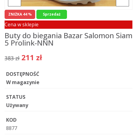
ZNIŻKA 44 %
Sprzedaż
Cena w sklepie
Buty do biegania Bazar Salomon Siam
5 Prolink-NNN
211 zł
383 zł
DOSTĘPNOŚĆ
W magazynie
STATUS
Używany
KOD
8877