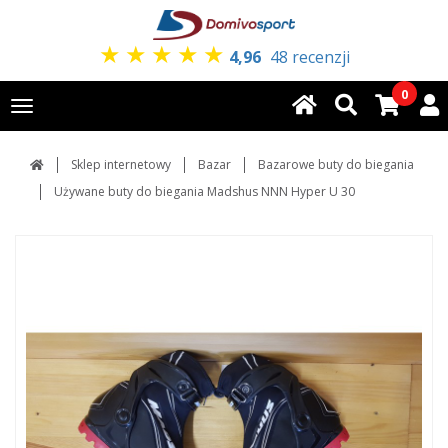
★
★
★
★
★
4,96
48 recenzji
0
Toggle
navigation
Sklep internetowy
Bazar
Bazarowe buty do biegania
Używane buty do biegania Madshus NNN Hyper U 30