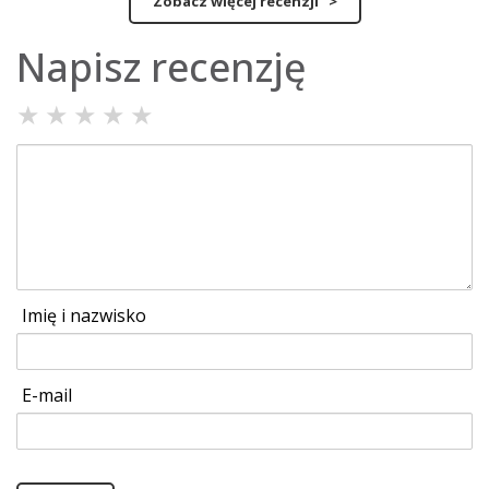
Zobacz więcej recenzji >
Napisz recenzję
★
★
★
★
★
Imię i nazwisko
E-mail