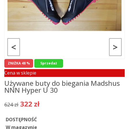
<
>
ZNIŻKA 48 %
Sprzedaż
Cena w sklepie
Używane buty do biegania Madshus
NNN Hyper U 30
322 zł
624 zł
DOSTĘPNOŚĆ
W magazynie