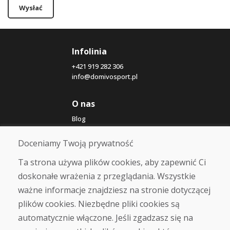
Wysłać
Infolinia
+421 919 282 306
info@domivosport.pl
O nas
Blog
O nas
Sklep
Doceniamy Twoją prywatność
Kontakt
Ta strona używa plików cookies, aby zapewnić Ci
doskonałe wrażenia z przeglądania. Wszystkie
Zakup
ważne informacje znajdziesz na stronie dotyczącej
Sklep internetowy
Warunki handlowe
plików cookies. Niezbędne pliki cookies są
Transport
automatycznie włączone. Jeśli zgadzasz się na
Zapłata