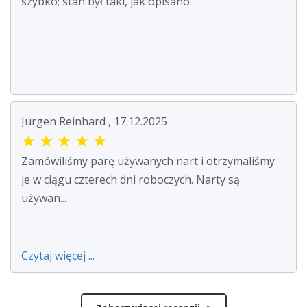
szybko; stan był taki, jak opisano.
Jürgen Reinhard , 17.12.2025
★
★
★
★
★
Zamówiliśmy parę używanych nart i otrzymaliśmy
je w ciągu czterech dni roboczych. Narty są
używan...
Czytaj więcej ...