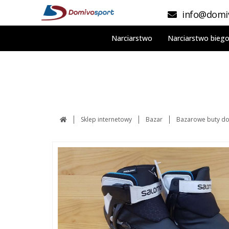
info@domiv
Narciarstwo
Narciarstwo bieg
Sklep internetowy
Bazar
Bazarowe buty do