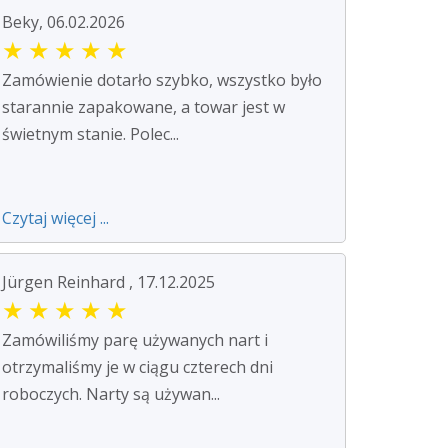
Beky, 06.02.2026
★
★
★
★
★
Zamówienie dotarło szybko, wszystko było
starannie zapakowane, a towar jest w
świetnym stanie. Polec...
Czytaj więcej ...
Jürgen Reinhard , 17.12.2025
★
★
★
★
★
Zamówiliśmy parę używanych nart i
otrzymaliśmy je w ciągu czterech dni
roboczych. Narty są używan...