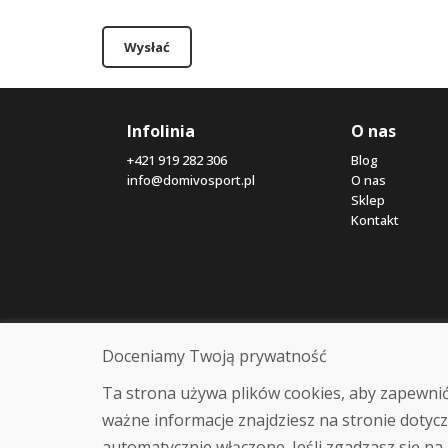
Wysłać
Infolinia
O nas
+421 919 282 306
Blog
info@domivosport.pl
O nas
Sklep
Kontakt
Doceniamy Twoją prywatność
Ta strona używa plików cookies, aby zapewnić
ważne informacje znajdziesz na stronie dotycz
automatycznie włączone. Jeśli zgadzasz się na 