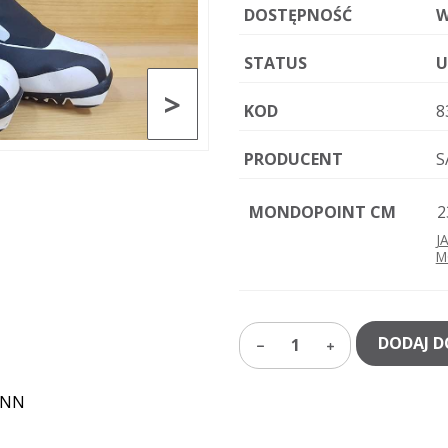
DOSTĘPNOŚĆ
W
STATUS
U
>
KOD
8
PRODUCENT
S
MONDOPOINT CM
2
J
M
DODAJ D
1
NNN