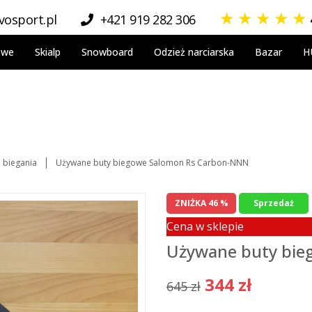
★
★
★
★
★
osport.pl
+421 919 282 306
owe
Skialp
Snowboard
Odzież narciarska
Bazar
H
 biegania
Używane buty biegowe Salomon Rs Carbon-NNN
ZNIŻKA 46 %
Sprzedaż
Cena w sklepie
Używane buty bie
344 zł
645 zł