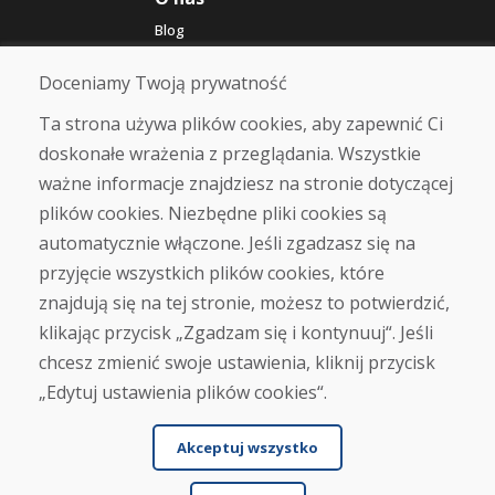
Blog
O nas
Sklep
Doceniamy Twoją prywatność
Kontakt
Ta strona używa plików cookies, aby zapewnić Ci
doskonałe wrażenia z przeglądania. Wszystkie
Zakup
ważne informacje znajdziesz na stronie dotyczącej
Sklep internetowy
Warunki handlowe
plików cookies. Niezbędne pliki cookies są
Transport
automatycznie włączone. Jeśli zgadzasz się na
Zapłata
przyjęcie wszystkich plików cookies, które
Skarga
Zwrot i wymiana towaru
znajdują się na tej stronie, możesz to potwierdzić,
Ochrona danych osobowych
klikając przycisk „Zgadzam się i kontynuuj“. Jeśli
Cookies
chcesz zmienić swoje ustawienia, kliknij przycisk
„Edytuj ustawienia plików cookies“.
Akceptuj wszystko