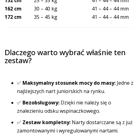
152 cm
25 – 35 kg
41 – 44 – 44 mm
162 cm
30 – 40 kg
41 – 44 – 44 mm
172 cm
35 – 45 kg
41 – 44 – 44 mm
Dlaczego warto wybrać właśnie ten
zestaw?
✅
Maksymalny stosunek mocy do masy:
Jedne z
najlżejszych nart juniorskich na rynku.
✅
Bezobsługowy:
Dzięki nie należy się o
znalezieniu odsku wspinaczkowego.
✅
Zestaw kompletny:
Narty dostarczane są z już
zamontowanymi i wyregulowanymi nartami.