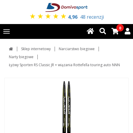
★
★
★
★
★
4,96
48 recenzji
0
Toggle
navigation
Sklep internetowy
Narciarstwo biegowe
Narty biegowe
Łyżwy Sporten RS Classic JR + wiązania Rottefella touring auto NNN