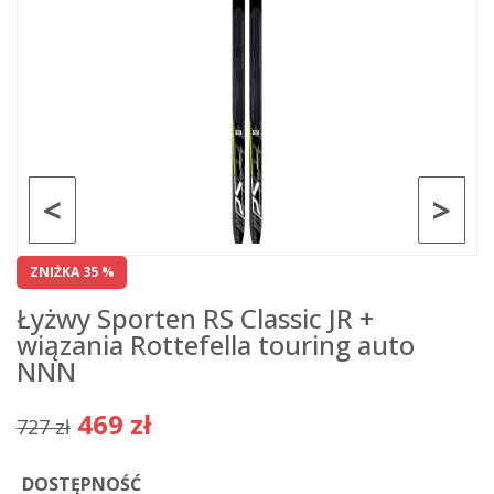
<
>
ZNIŻKA 35 %
Łyżwy Sporten RS Classic JR +
wiązania Rottefella touring auto
NNN
469 zł
727 zł
DOSTĘPNOŚĆ