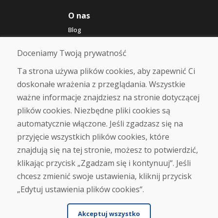
O nas
Blog
O nas
Sklep
Doceniamy Twoją prywatność
Kontakt
Ta strona używa plików cookies, aby zapewnić Ci
doskonałe wrażenia z przeglądania. Wszystkie
Zakup
ważne informacje znajdziesz na stronie dotyczącej
Sklep internetowy
Warunki handlowe
plików cookies. Niezbędne pliki cookies są
Transport
automatycznie włączone. Jeśli zgadzasz się na
Zapłata
przyjęcie wszystkich plików cookies, które
Skarga
Zwrot i wymiana towaru
znajdują się na tej stronie, możesz to potwierdzić,
Ochrona danych osobowych
klikając przycisk „Zgadzam się i kontynuuj“. Jeśli
Cookies
chcesz zmienić swoje ustawienia, kliknij przycisk
„Edytuj ustawienia plików cookies“.
Akceptuj wszystko